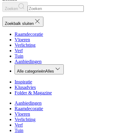
Zoeken
Zoekbalk sluiten
Raamdecoratie
Vloeren
Verlichting
Verf
Tuin
Aanbiedingen
Alle categorieën
Alles
Inspiratie
Klusadvies
Folder & Magazine
Aanbiedingen
Raamdecoratie
Vloeren
Verlichting
Verf
Tuin