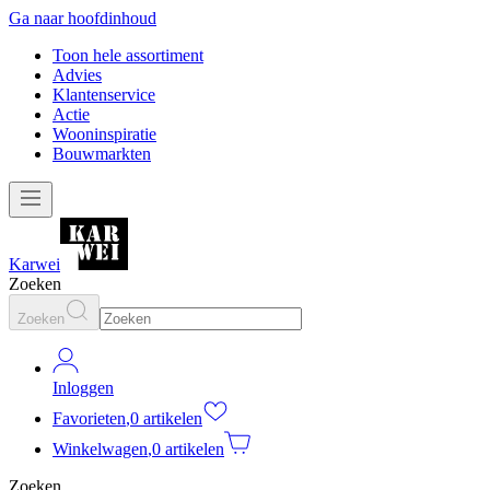
Ga naar hoofdinhoud
Toon hele assortiment
Advies
Klantenservice
Actie
Wooninspiratie
Bouwmarkten
Karwei
Zoeken
Zoeken
Inloggen
Favorieten
,
0 artikelen
Winkelwagen
,
0 artikelen
Zoeken