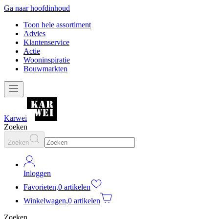
Ga naar hoofdinhoud
Toon hele assortiment
Advies
Klantenservice
Actie
Wooninspiratie
Bouwmarkten
Karwei
Zoeken
Zoeken
Inloggen
Favorieten
,
0 artikelen
Winkelwagen
,
0 artikelen
Zoeken