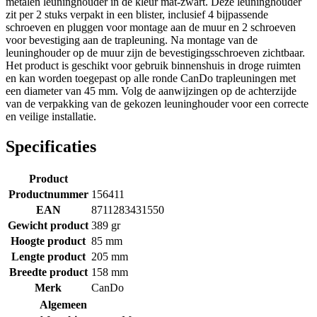
metalen leuninghouder in de kleur mat-zwart. Deze leuninghouder
zit per 2 stuks verpakt in een blister, inclusief 4 bijpassende
schroeven en pluggen voor montage aan de muur en 2 schroeven
voor bevestiging aan de trapleuning. Na montage van de
leuninghouder op de muur zijn de bevestigingsschroeven zichtbaar.
Het product is geschikt voor gebruik binnenshuis in droge ruimten
en kan worden toegepast op alle ronde CanDo trapleuningen met
een diameter van 45 mm. Volg de aanwijzingen op de achterzijde
van de verpakking van de gekozen leuninghouder voor een correcte
en veilige installatie.
Specificaties
Product
Productnummer
156411
EAN
8711283431550
Gewicht product
389 gr
Hoogte product
85 mm
Lengte product
205 mm
Breedte product
158 mm
Merk
CanDo
Algemeen