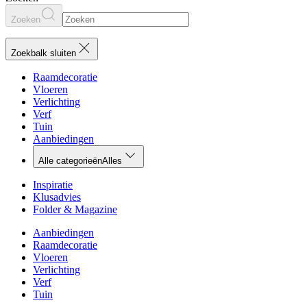
Zoeken
Zoekbalk sluiten
Raamdecoratie
Vloeren
Verlichting
Verf
Tuin
Aanbiedingen
Alle categorieën
Alles
Inspiratie
Klusadvies
Folder & Magazine
Aanbiedingen
Raamdecoratie
Vloeren
Verlichting
Verf
Tuin