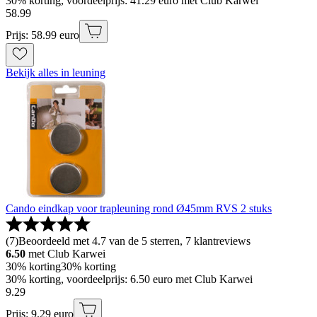
30% korting, voordeelprijs: 41.29 euro met Club Karwei
58
.
99
Prijs: 58.99 euro
Bekijk alles in leuning
Cando eindkap voor trapleuning rond Ø45mm RVS 2 stuks
(
7
)
Beoordeeld met 4.7 van de 5 sterren, 7 klantreviews
6.50
met Club Karwei
30% korting
30% korting
30% korting, voordeelprijs: 6.50 euro met Club Karwei
9
.
29
Prijs: 9.29 euro