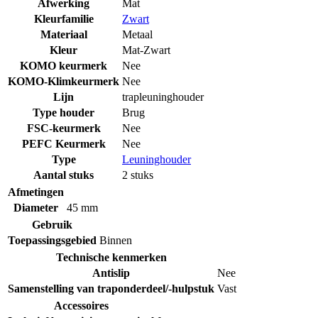
Afwerking
Mat
Kleurfamilie
Zwart
Materiaal
Metaal
Kleur
Mat-Zwart
KOMO keurmerk
Nee
KOMO-Klimkeurmerk
Nee
Lijn
trapleuninghouder
Type houder
Brug
FSC-keurmerk
Nee
PEFC Keurmerk
Nee
Type
Leuninghouder
Aantal stuks
2 stuks
Afmetingen
Diameter
45 mm
Gebruik
Toepassingsgebied
Binnen
Technische kenmerken
Antislip
Nee
Samenstelling van traponderdeel/-hulpstuk
Vast
Accessoires