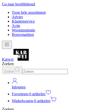
Ga naar hoofdinhoud
Toon hele assortiment
Advies
Klantenservice
Actie
Wooninspiratie
Bouwmarkten
Karwei
Zoeken
Zoeken
Inloggen
Favorieten
,
0 artikelen
Winkelwagen
,
0 artikelen
Zoeken