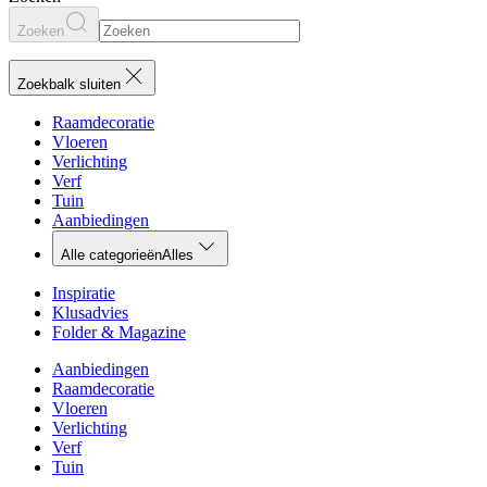
Zoeken
Zoekbalk sluiten
Raamdecoratie
Vloeren
Verlichting
Verf
Tuin
Aanbiedingen
Alle categorieën
Alles
Inspiratie
Klusadvies
Folder & Magazine
Aanbiedingen
Raamdecoratie
Vloeren
Verlichting
Verf
Tuin