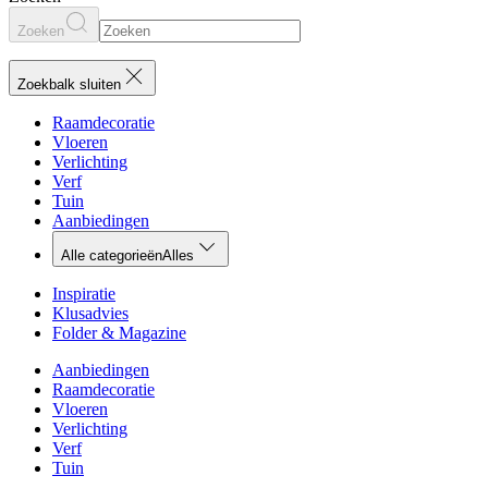
Zoeken
Zoekbalk sluiten
Raamdecoratie
Vloeren
Verlichting
Verf
Tuin
Aanbiedingen
Alle categorieën
Alles
Inspiratie
Klusadvies
Folder & Magazine
Aanbiedingen
Raamdecoratie
Vloeren
Verlichting
Verf
Tuin