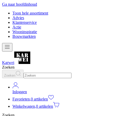
Ga naar hoofdinhoud
Toon hele assortiment
Advies
Klantenservice
Actie
Wooninspiratie
Bouwmarkten
Karwei
Zoeken
Zoeken
Inloggen
Favorieten
,
0 artikelen
Winkelwagen
,
0 artikelen
Zoeken