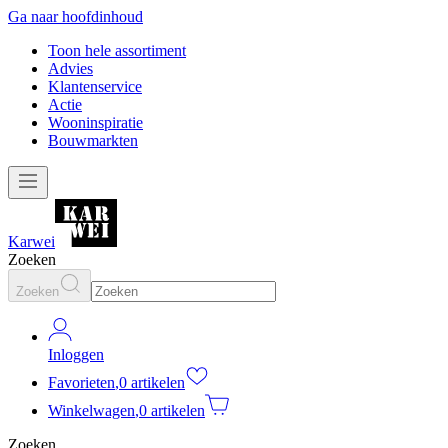
Ga naar hoofdinhoud
Toon hele assortiment
Advies
Klantenservice
Actie
Wooninspiratie
Bouwmarkten
Karwei
Zoeken
Zoeken
Inloggen
Favorieten
,
0 artikelen
Winkelwagen
,
0 artikelen
Zoeken