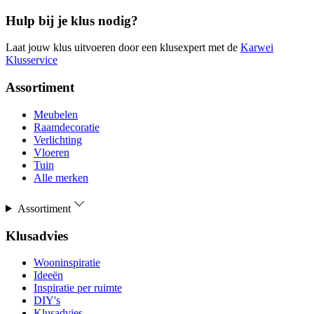
Hulp bij je klus nodig?
Laat jouw klus uitvoeren door een klusexpert met de
Karwei
Klusservice
Assortiment
Meubelen
Raamdecoratie
Verlichting
Vloeren
Tuin
Alle merken
Assortiment
Klusadvies
Wooninspiratie
Ideeën
Inspiratie per ruimte
DIY's
Klusadvies