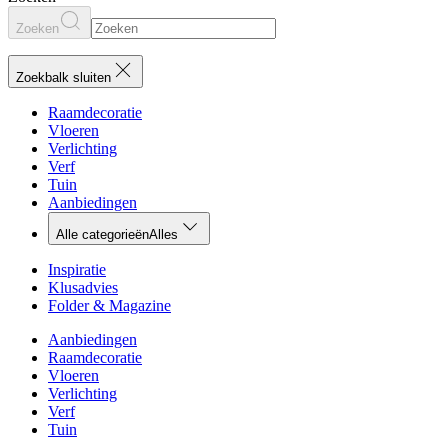
Zoeken
Zoekbalk sluiten
Raamdecoratie
Vloeren
Verlichting
Verf
Tuin
Aanbiedingen
Alle categorieën
Alles
Inspiratie
Klusadvies
Folder & Magazine
Aanbiedingen
Raamdecoratie
Vloeren
Verlichting
Verf
Tuin