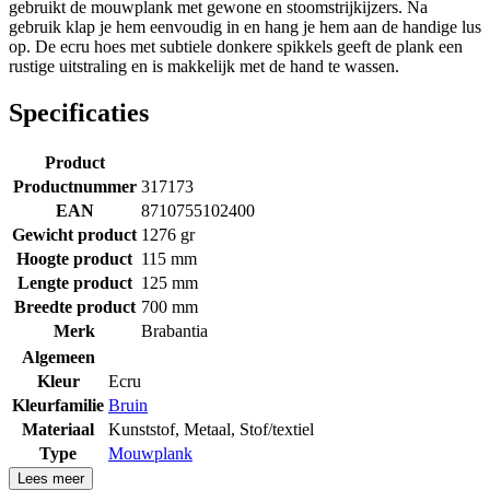
gebruikt de mouwplank met gewone en stoomstrijkijzers. Na
gebruik klap je hem eenvoudig in en hang je hem aan de handige lus
op. De ecru hoes met subtiele donkere spikkels geeft de plank een
rustige uitstraling en is makkelijk met de hand te wassen.
Specificaties
Product
Productnummer
317173
EAN
8710755102400
Gewicht product
1276 gr
Hoogte product
115 mm
Lengte product
125 mm
Breedte product
700 mm
Merk
Brabantia
Algemeen
Kleur
Ecru
Kleurfamilie
Bruin
Materiaal
Kunststof
,
Metaal
,
Stof/textiel
Type
Mouwplank
Lees meer