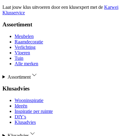
Laat jouw klus uitvoeren door een klusexpert met de
Karwei
Klusservice
Assortiment
Meubelen
Raamdecoratie
Verlichting
Vloeren
Tuin
Alle merken
Assortiment
Klusadvies
Wooninspiratie
Ideeën
Inspiratie per ruimte
DIY's
Klusadvies
Klusadvies