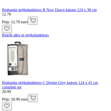
Brabantia strijkplankhoes B New Dawn katoen 124 x 38 cm
12
.
79
Prijs: 12.79 euro
Bekijk alles in strijkplankhoes
Brabantia strijkplankhoes C Denim Grey katoen 124 x 45 cm
complete set
20
.
99
Prijs: 20.99 euro