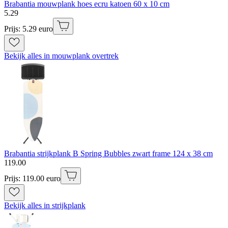
Brabantia mouwplank hoes ecru katoen 60 x 10 cm
5
.
29
Prijs: 5.29 euro
Bekijk alles in mouwplank overtrek
Brabantia strijkplank B Spring Bubbles zwart frame 124 x 38 cm
119
.
00
Prijs: 119.00 euro
Bekijk alles in strijkplank