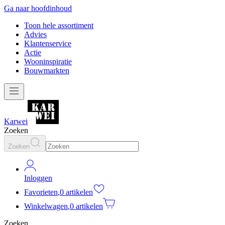
Ga naar hoofdinhoud
Toon hele assortiment
Advies
Klantenservice
Actie
Wooninspiratie
Bouwmarkten
Karwei
Zoeken
Zoeken
Inloggen
Favorieten
,
0 artikelen
Winkelwagen
,
0 artikelen
Zoeken