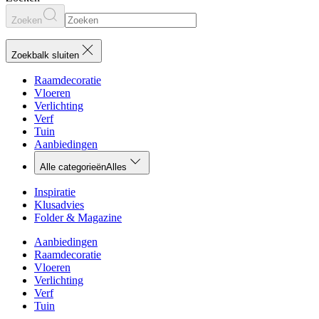
Zoeken
Zoekbalk sluiten
Raamdecoratie
Vloeren
Verlichting
Verf
Tuin
Aanbiedingen
Alle categorieën
Alles
Inspiratie
Klusadvies
Folder & Magazine
Aanbiedingen
Raamdecoratie
Vloeren
Verlichting
Verf
Tuin