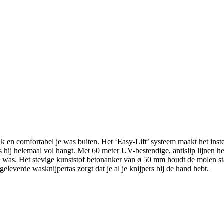
en comfortabel je was buiten. Het ‘Easy-Lift’ systeem maakt het inste
ls hij helemaal vol hangt. Met 60 meter UV-bestendige, antislip lijnen 
e was. Het stevige kunststof betonanker van ø 50 mm houdt de molen s
eleverde wasknijpertas zorgt dat je al je knijpers bij de hand hebt.