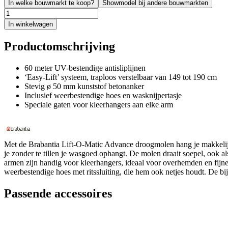
In welke bouwmarkt te koop?
Showmodel bij andere bouwmarkten
In winkelwagen
Productomschrijving
60 meter UV-bestendige antisliplijnen
‘Easy-Lift’ systeem, traploos verstelbaar van 149 tot 190 cm
Stevig ø 50 mm kunststof betonanker
Inclusief weerbestendige hoes en wasknijpertasje
Speciale gaten voor kleerhangers aan elke arm
Met de Brabantia Lift-O-Matic Advance droogmolen hang je makkelijk 
je zonder te tillen je wasgoed ophangt. De molen draait soepel, ook a
armen zijn handig voor kleerhangers, ideaal voor overhemden en fijn
weerbestendige hoes met ritssluiting, die hem ook netjes houdt. De bijg
Passende accessoires