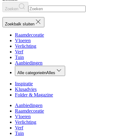
Zoeken
Zoekbalk sluiten
Raamdecoratie
Vloeren
Verlichting
Verf
Tuin
Aanbiedingen
Alle categorieën
Alles
Inspiratie
Klusadvies
Folder & Magazine
Aanbiedingen
Raamdecoratie
Vloeren
Verlichting
Verf
Tuin