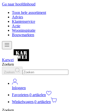
Ga naar hoofdinhoud
Toon hele assortiment
Advies
Klantenservice
Actie
Wooninspiratie
Bouwmarkten
Karwei
Zoeken
Zoeken
Inloggen
Favorieten
,
0 artikelen
Winkelwagen
,
0 artikelen
Zoeken