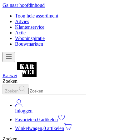
Ga naar hoofdinhoud
Toon hele assortiment
Advies
Klantenservice
Actie
Wooninspiratie
Bouwmarkten
Karwei
Zoeken
Zoeken
Inloggen
Favorieten
,
0 artikelen
Winkelwagen
,
0 artikelen
Zoeken