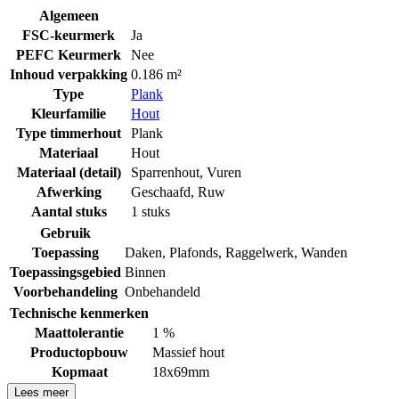
Algemeen
FSC-keurmerk
Ja
PEFC Keurmerk
Nee
Inhoud verpakking
0.186 m²
Type
Plank
Kleurfamilie
Hout
Type timmerhout
Plank
Materiaal
Hout
Materiaal (detail)
Sparrenhout
,
Vuren
Afwerking
Geschaafd
,
Ruw
Aantal stuks
1 stuks
Gebruik
Toepassing
Daken
,
Plafonds
,
Raggelwerk
,
Wanden
Toepassingsgebied
Binnen
Voorbehandeling
Onbehandeld
Technische kenmerken
Maattolerantie
1 %
Productopbouw
Massief hout
Kopmaat
18x69mm
Lees meer