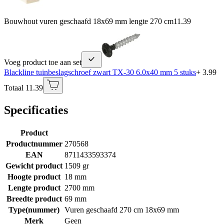
Bouwhout vuren geschaafd 18x69 mm lengte 270 cm
11.39
Voeg product toe aan set
Blackline tuinbeslagschroef zwart TX-30 6.0x40 mm 5 stuks
+ 3.99
Totaal 11.39
Specificaties
Product
Productnummer
270568
EAN
8711433593374
Gewicht product
1509 gr
Hoogte product
18 mm
Lengte product
2700 mm
Breedte product
69 mm
Type(nummer)
Vuren geschaafd 270 cm 18x69 mm
Merk
Geen