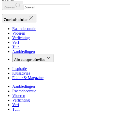
Zoeken
Zoekbalk sluiten
Raamdecoratie
Vloeren
Verlichting
Verf
Tuin
Aanbiedingen
Alle categorieën
Alles
Inspiratie
Klusadvies
Folder & Magazine
Aanbiedingen
Raamdecoratie
Vloeren
Verlichting
Verf
Tuin