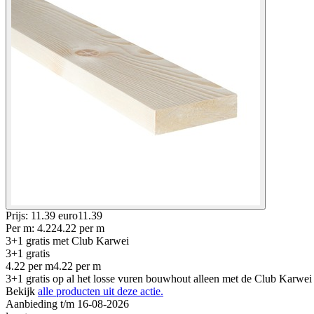
Prijs: 11.39 euro
11
.
39
Per
m
:
4.22
4.22
per
m
3+1 gratis
met Club Karwei
3+1 gratis
4.22
per
m
4.22
per
m
3+1 gratis op al het losse vuren bouwhout alleen met de Club Karwei
Bekijk
alle producten uit deze actie.
Aanbieding t/m 16-08-2026