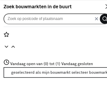
S
Zoek bouwmarkten in de buurt
Vloertegels
Je gekozen filters:
wis filters
Rozenstraat 3
Vandaag open van {0} tot {1}
Vandaag gesloten
Kleurfamilie
Grijs
3772JH Amersfoort
+31 01234567
geselecteerd als mijn bouwmarkt
selecteer bouwmar
Meer over deze bouwmarkt
Kleurfamilie
Grijs
Grijs
(33)
Zwart
(8)