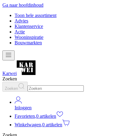
Ga naar hoofdinhoud
Toon hele assortiment
Advies
Klantenservice
Actie
Wooninspiratie
Bouwmarkten
Karwei
Zoeken
Zoeken
Inloggen
Favorieten
,
0 artikelen
Winkelwagen
,
0 artikelen
Zoeken