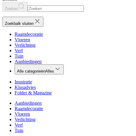
Zoeken
Zoekbalk sluiten
Raamdecoratie
Vloeren
Verlichting
Verf
Tuin
Aanbiedingen
Alle categorieën
Alles
Inspiratie
Klusadvies
Folder & Magazine
Aanbiedingen
Raamdecoratie
Vloeren
Verlichting
Verf
Tuin