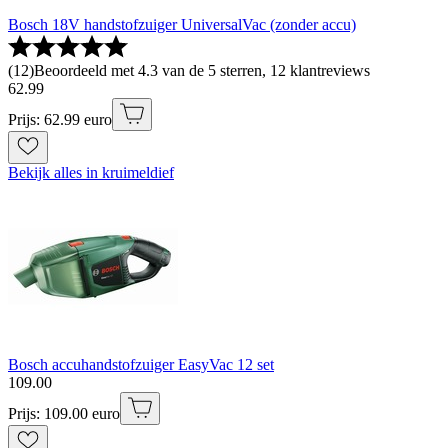
Bosch 18V handstofzuiger UniversalVac (zonder accu)
(
12
)
Beoordeeld met 4.3 van de 5 sterren, 12 klantreviews
62
.
99
Prijs: 62.99 euro
Bekijk alles in kruimeldief
Bosch accuhandstofzuiger EasyVac 12 set
109
.
00
Prijs: 109.00 euro