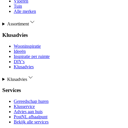
Vloeren
Tuin
Alle merken
Assortiment
Klusadvies
Wooninspiratie
Ideeën
Inspiratie per ruimte
DIY's
Klusadvies
Klusadvies
Services
Gereedschap huren
Klusservice
Advies aan huis
PostNL afhaalpunt
Bekijk alle services