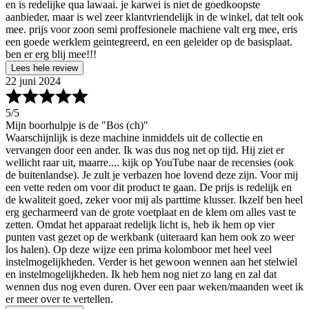
en is redelijke qua lawaai. je karwei is niet de goedkoopste
aanbieder, maar is wel zeer klantvriendelijk in de winkel, dat telt ook
mee. prijs voor zoon semi proffesionele machiene valt erg mee, eris
een goede werklem geintegreerd, en een geleider op de basisplaat.
ben er erg blij mee!!!
Lees hele review
22 juni 2024
5
/5
Mijn boorhulpje is de "Bos (ch)"
Waarschijnlijk is deze machine inmiddels uit de collectie en
vervangen door een ander. Ik was dus nog net op tijd. Hij ziet er
wellicht raar uit, maarre.... kijk op YouTube naar de recensies (ook
de buitenlandse). Je zult je verbazen hoe lovend deze zijn. Voor mij
een vette reden om voor dit product te gaan. De prijs is redelijk en
de kwaliteit goed, zeker voor mij als parttime klusser. Ikzelf ben heel
erg gecharmeerd van de grote voetplaat en de klem om alles vast te
zetten. Omdat het apparaat redelijk licht is, heb ik hem op vier
punten vast gezet op de werkbank (uiteraard kan hem ook zo weer
los halen). Op deze wijze een prima kolomboor met heel veel
instelmogelijkheden. Verder is het gewoon wennen aan het stelwiel
en instelmogelijkheden. Ik heb hem nog niet zo lang en zal dat
wennen dus nog even duren. Over een paar weken/maanden weet ik
er meer over te vertellen.