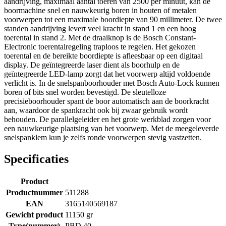
aandrijving, maximaal aantal toeren van 2500 per minuut, kan de
boormachine snel en nauwkeurig boren in houten of metalen
voorwerpen tot een maximale boordiepte van 90 millimeter. De twee
standen aandrijving levert veel kracht in stand 1 en een hoog
toerental in stand 2. Met de draaiknop is de Bosch Constant-
Electronic toerentalregeling traploos te regelen. Het gekozen
toerental en de bereikte boordiepte is afleesbaar op een digitaal
display. De geïntegreerde laser dient als boorhulp en de
geïntegreerde LED-lamp zorgt dat het voorwerp altijd voldoende
verlicht is. In de snelspanboorhouder met Bosch Auto-Lock kunnen
boren of bits snel worden bevestigd. De sleutelloze
precisieboorhouder spant de boor automatisch aan de boorkracht
aan, waardoor de spankracht ook bij zwaar gebruik wordt
behouden. De parallelgeleider en het grote werkblad zorgen voor
een nauwkeurige plaatsing van het voorwerp. Met de meegeleverde
snelspanklem kun je zelfs ronde voorwerpen stevig vastzetten.
Specificaties
Product
Productnummer
511288
EAN
3165140569187
Gewicht product
11150 gr
Type(nummer)
PBD 40