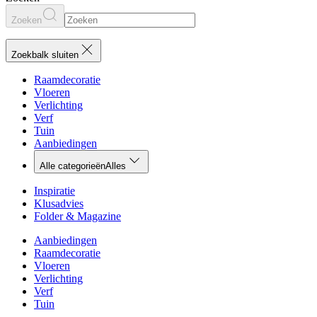
Zoeken
Zoekbalk sluiten
Raamdecoratie
Vloeren
Verlichting
Verf
Tuin
Aanbiedingen
Alle categorieën
Alles
Inspiratie
Klusadvies
Folder & Magazine
Aanbiedingen
Raamdecoratie
Vloeren
Verlichting
Verf
Tuin