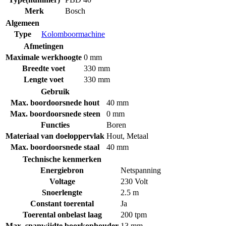
Merk
Bosch
Algemeen
Type
Kolomboormachine
Afmetingen
Maximale werkhoogte
0 mm
Breedte voet
330 mm
Lengte voet
330 mm
Gebruik
Max. boordoorsnede hout
40 mm
Max. boordoorsnede steen
0 mm
Functies
Boren
Materiaal van doeloppervlak
Hout
,
Metaal
Max. boordoorsnede staal
40 mm
Technische kenmerken
Energiebron
Netspanning
Voltage
230 Volt
Snoerlengte
2.5 m
Constant toerental
Ja
Toerental onbelast laag
200 tpm
Max. spanwijdte boorkophouder
13 mm