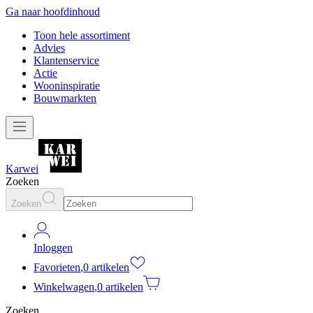
Ga naar hoofdinhoud
Toon hele assortiment
Advies
Klantenservice
Actie
Wooninspiratie
Bouwmarkten
Karwei
Zoeken
Zoeken
Inloggen
Favorieten
,
0 artikelen
Winkelwagen
,
0 artikelen
Zoeken