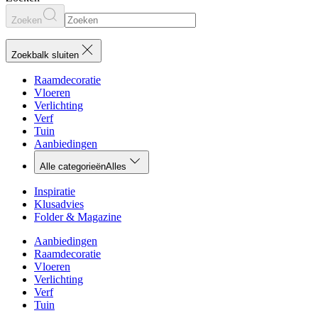
Zoeken
Zoekbalk sluiten
Raamdecoratie
Vloeren
Verlichting
Verf
Tuin
Aanbiedingen
Alle categorieën
Alles
Inspiratie
Klusadvies
Folder & Magazine
Aanbiedingen
Raamdecoratie
Vloeren
Verlichting
Verf
Tuin