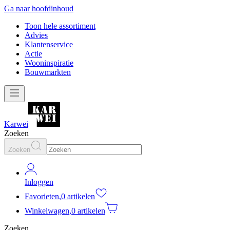
Ga naar hoofdinhoud
Toon hele assortiment
Advies
Klantenservice
Actie
Wooninspiratie
Bouwmarkten
Karwei
Zoeken
Zoeken
Inloggen
Favorieten
,
0 artikelen
Winkelwagen
,
0 artikelen
Zoeken