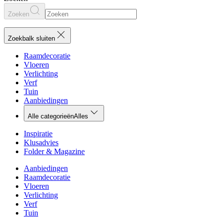
Zoeken
Zoekbalk sluiten
Raamdecoratie
Vloeren
Verlichting
Verf
Tuin
Aanbiedingen
Alle categorieën
Alles
Inspiratie
Klusadvies
Folder & Magazine
Aanbiedingen
Raamdecoratie
Vloeren
Verlichting
Verf
Tuin