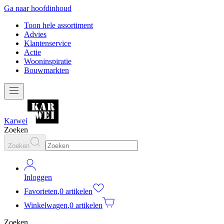
Ga naar hoofdinhoud
Toon hele assortiment
Advies
Klantenservice
Actie
Wooninspiratie
Bouwmarkten
Karwei
Zoeken
Zoeken
Inloggen
Favorieten
,
0 artikelen
Winkelwagen
,
0 artikelen
Zoeken