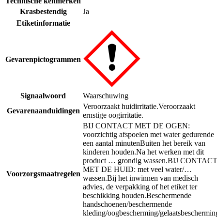
Technische kenmerken
Krasbestendig
Ja
Etiketinformatie
Gevarenpictogrammen
Signaalwoord
Waarschuwing
Veroorzaakt huidirritatie.
Veroorzaakt
Gevarenaanduidingen
ernstige oogirritatie.
BIJ CONTACT MET DE OGEN:
voorzichtig afspoelen met water gedurende
een aantal minuten
Buiten het bereik van
kinderen houden.
Na het werken met dit
product … grondig wassen.
BIJ CONTAC
MET DE HUID: met veel water/…
Voorzorgsmaatregelen
wassen.
Bij het inwinnen van medisch
advies, de verpakking of het etiket ter
beschikking houden.
Beschermende
handschoenen/beschermende
kleding/oogbescherming/gelaatsbeschermin