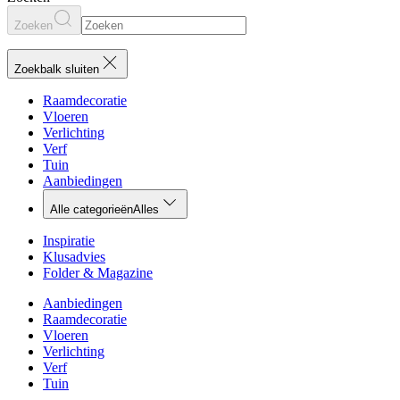
Zoeken
Zoekbalk sluiten
Raamdecoratie
Vloeren
Verlichting
Verf
Tuin
Aanbiedingen
Alle categorieën
Alles
Inspiratie
Klusadvies
Folder & Magazine
Aanbiedingen
Raamdecoratie
Vloeren
Verlichting
Verf
Tuin