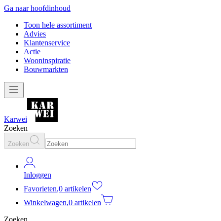
Ga naar hoofdinhoud
Toon hele assortiment
Advies
Klantenservice
Actie
Wooninspiratie
Bouwmarkten
Karwei
Zoeken
Zoeken
Inloggen
Favorieten
,
0 artikelen
Winkelwagen
,
0 artikelen
Zoeken