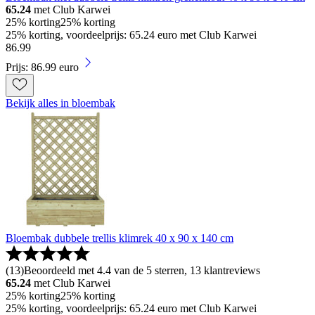
65.24
met Club Karwei
25% korting
25% korting
25% korting, voordeelprijs: 65.24 euro met Club Karwei
86
.
99
Prijs: 86.99 euro
Bekijk alles in bloembak
Bloembak dubbele trellis klimrek 40 x 90 x 140 cm
(
13
)
Beoordeeld met 4.4 van de 5 sterren, 13 klantreviews
65.24
met Club Karwei
25% korting
25% korting
25% korting, voordeelprijs: 65.24 euro met Club Karwei