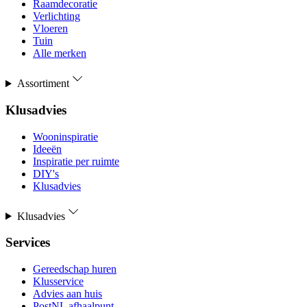
Raamdecoratie
Verlichting
Vloeren
Tuin
Alle merken
Assortiment
Klusadvies
Wooninspiratie
Ideeën
Inspiratie per ruimte
DIY's
Klusadvies
Klusadvies
Services
Gereedschap huren
Klusservice
Advies aan huis
PostNL afhaalpunt