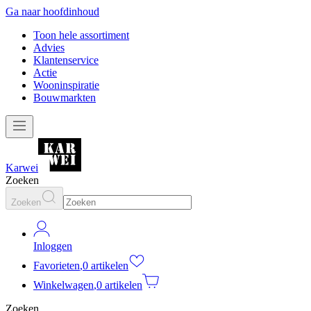
Ga naar hoofdinhoud
Toon hele assortiment
Advies
Klantenservice
Actie
Wooninspiratie
Bouwmarkten
Karwei
Zoeken
Zoeken
Inloggen
Favorieten
,
0 artikelen
Winkelwagen
,
0 artikelen
Zoeken