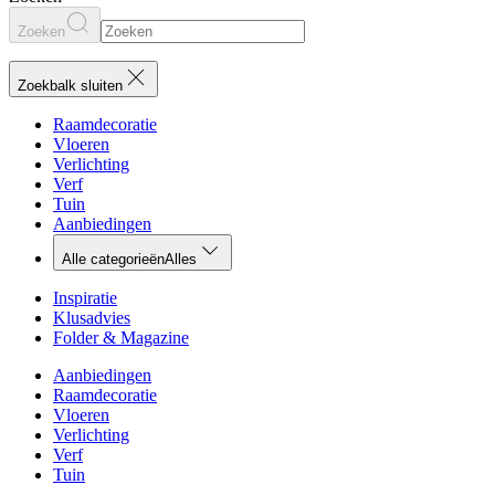
Zoeken
Zoekbalk sluiten
Raamdecoratie
Vloeren
Verlichting
Verf
Tuin
Aanbiedingen
Alle categorieën
Alles
Inspiratie
Klusadvies
Folder & Magazine
Aanbiedingen
Raamdecoratie
Vloeren
Verlichting
Verf
Tuin