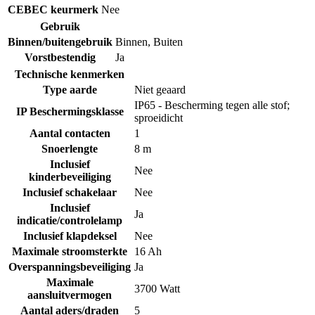
CEBEC keurmerk
Nee
Gebruik
Binnen/buitengebruik
Binnen
,
Buiten
Vorstbestendig
Ja
Technische kenmerken
Type aarde
Niet geaard
IP65 - Bescherming tegen alle stof;
IP Beschermingsklasse
sproeidicht
Aantal contacten
1
Snoerlengte
8 m
Inclusief
Nee
kinderbeveiliging
Inclusief schakelaar
Nee
Inclusief
Ja
indicatie/controlelamp
Inclusief klapdeksel
Nee
Maximale stroomsterkte
16 Ah
Overspanningsbeveiliging
Ja
Maximale
3700 Watt
aansluitvermogen
Aantal aders/draden
5