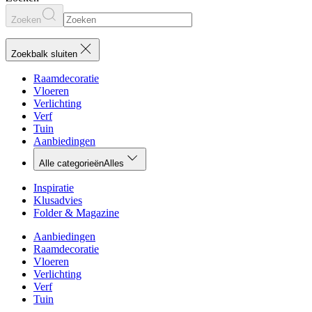
Zoeken
Zoekbalk sluiten
Raamdecoratie
Vloeren
Verlichting
Verf
Tuin
Aanbiedingen
Alle categorieën
Alles
Inspiratie
Klusadvies
Folder & Magazine
Aanbiedingen
Raamdecoratie
Vloeren
Verlichting
Verf
Tuin