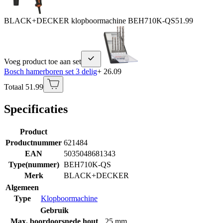
BLACK+DECKER klopboormachine BEH710K-QS
51.99
Voeg product toe aan set
Bosch hamerboren set 3 delig
+ 26.09
Totaal 51.99
Specificaties
Product
Productnummer
621484
EAN
5035048681343
Type(nummer)
BEH710K-QS
Merk
BLACK+DECKER
Algemeen
Type
Klopboormachine
Gebruik
Max. boordoorsnede hout
25 mm