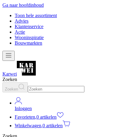
Ga naar hoofdinhoud
Toon hele assortiment
Advies
Klantenservice
Actie
Wooninspiratie
Bouwmarkten
Karwei
Zoeken
Zoeken
Inloggen
Favorieten
,
0 artikelen
Winkelwagen
,
0 artikelen
Zoeken