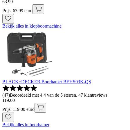
63
.
99
Prijs: 63.99 euro
Bekijk alles in klopboormachine
BLACK+DECKER Boorhamer BEHS03K-QS
(
47
)
Beoordeeld met 4.4 van de 5 sterren, 47 klantreviews
119
.
00
Prijs: 119.00 euro
Bekijk alles in boorhamer