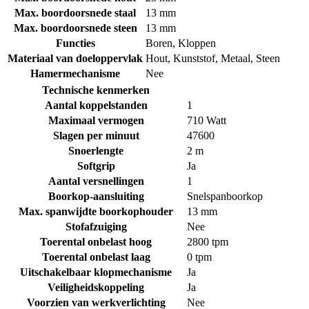
Max. boordoorsnede staal
13 mm
Max. boordoorsnede steen
13 mm
Functies
Boren
,
Kloppen
Materiaal van doeloppervlak
Hout
,
Kunststof
,
Metaal
,
Steen
Hamermechanisme
Nee
Technische kenmerken
Aantal koppelstanden
1
Maximaal vermogen
710 Watt
Slagen per minuut
47600
Snoerlengte
2 m
Softgrip
Ja
Aantal versnellingen
1
Boorkop-aansluiting
Snelspanboorkop
Max. spanwijdte boorkophouder
13 mm
Stofafzuiging
Nee
Toerental onbelast hoog
2800 tpm
Toerental onbelast laag
0 tpm
Uitschakelbaar klopmechanisme
Ja
Veiligheidskoppeling
Ja
Voorzien van werkverlichting
Nee