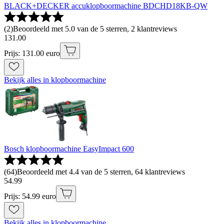
BLACK+DECKER accuklopboormachine BDCHD18KB-QW
(
2
)
Beoordeeld met 5.0 van de 5 sterren, 2 klantreviews
131
.
00
Prijs: 131.00 euro
Bekijk alles in klopboormachine
Bosch klopboormachine EasyImpact 600
(
64
)
Beoordeeld met 4.4 van de 5 sterren, 64 klantreviews
54
.
99
Prijs: 54.99 euro
Bekijk alles in klopboormachine