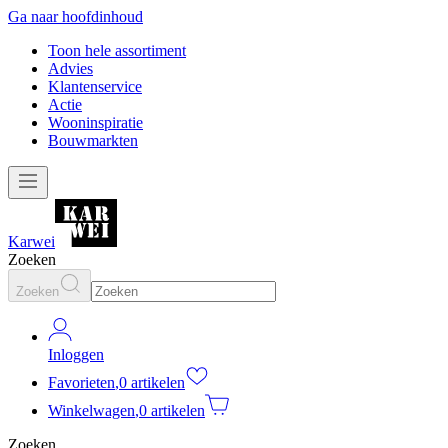
Ga naar hoofdinhoud
Toon hele assortiment
Advies
Klantenservice
Actie
Wooninspiratie
Bouwmarkten
Karwei
Zoeken
Zoeken
Inloggen
Favorieten
,
0 artikelen
Winkelwagen
,
0 artikelen
Zoeken