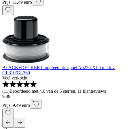
Prijs: 11.49 euro
BLACK+DECKER bumpfeed trimspoel A6226-XJ 6 m t.b.v.
GL310/GL360
Veel verkocht
(
11
)
Beoordeeld met 4.6 van de 5 sterren, 11 klantreviews
9
.
49
Prijs: 9.49 euro