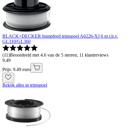
BLACK+DECKER bumpfeed trimspoel A6226-XJ 6 m t.b.v.
GL310/GL360
(
11
)
Beoordeeld met 4.6 van de 5 sterren, 11 klantreviews
9
.
49
Prijs: 9.49 euro
Bekijk alles in trimspoel