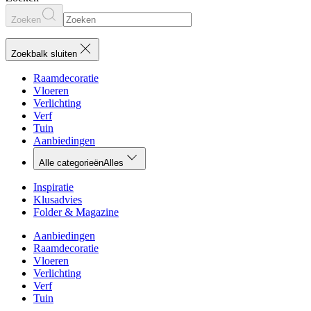
Zoeken
Zoekbalk sluiten
Raamdecoratie
Vloeren
Verlichting
Verf
Tuin
Aanbiedingen
Alle categorieën
Alles
Inspiratie
Klusadvies
Folder & Magazine
Aanbiedingen
Raamdecoratie
Vloeren
Verlichting
Verf
Tuin