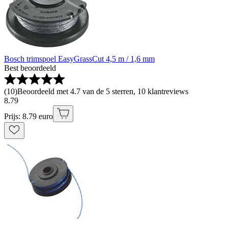
Bosch trimspoel EasyGrassCut 4,5 m / 1,6 mm
Best beoordeeld
(
10
)
Beoordeeld met 4.7 van de 5 sterren, 10 klantreviews
8
.
79
Prijs: 8.79 euro