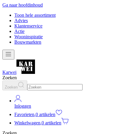
Ga naar hoofdinhoud
Toon hele assortiment
Advies
Klantenservice
Actie
Wooninspiratie
Bouwmarkten
Karwei
Zoeken
Zoeken
Inloggen
Favorieten
,
0 artikelen
Winkelwagen
,
0 artikelen
Zoeken