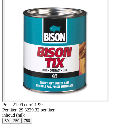
Prijs: 21.99 euro
21
.
99
Per
liter
:
29.32
29.32
per
liter
inhoud (ml)
:
50
250
750