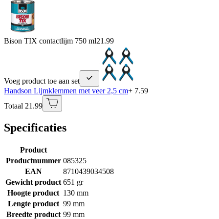
Bison TIX contactlijm 750 ml
21.99
Voeg product toe aan set
Handson Lijmklemmen met veer 2,5 cm
+ 7.59
Totaal 21.99
Specificaties
Product
Productnummer
085325
EAN
8710439034508
Gewicht product
651 gr
Hoogte product
130 mm
Lengte product
99 mm
Breedte product
99 mm