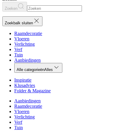
Zoeken
Zoekbalk sluiten
Raamdecoratie
Vloeren
Verlichting
Verf
Tuin
Aanbiedingen
Alle categorieën
Alles
Inspiratie
Klusadvies
Folder & Magazine
Aanbiedingen
Raamdecoratie
Vloeren
Verlichting
Verf
Tuin