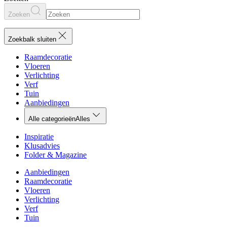
Zoeken
Zoekbalk sluiten
Raamdecoratie
Vloeren
Verlichting
Verf
Tuin
Aanbiedingen
Alle categorieën
Alles
Inspiratie
Klusadvies
Folder & Magazine
Aanbiedingen
Raamdecoratie
Vloeren
Verlichting
Verf
Tuin