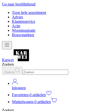
Ga naar hoofdinhoud
Toon hele assortiment
Advies
Klantenservice
Actie
Wooninspiratie
Bouwmarkten
Karwei
Zoeken
Zoeken
Inloggen
Favorieten
,
0 artikelen
Winkelwagen
,
0 artikelen
Zoeken