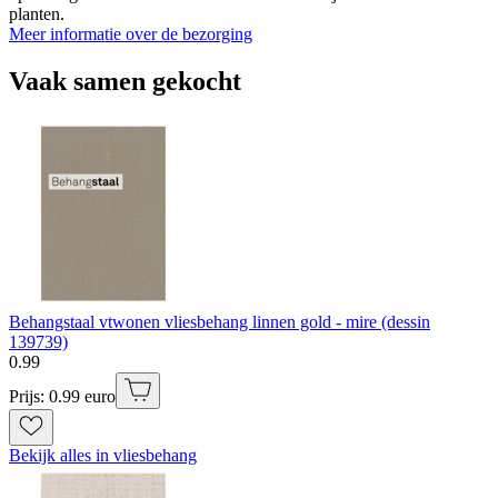
planten.
Meer informatie over de bezorging
Vaak samen gekocht
Behangstaal vtwonen vliesbehang linnen gold - mire (dessin
139739)
0
.
99
Prijs: 0.99 euro
Bekijk alles in vliesbehang