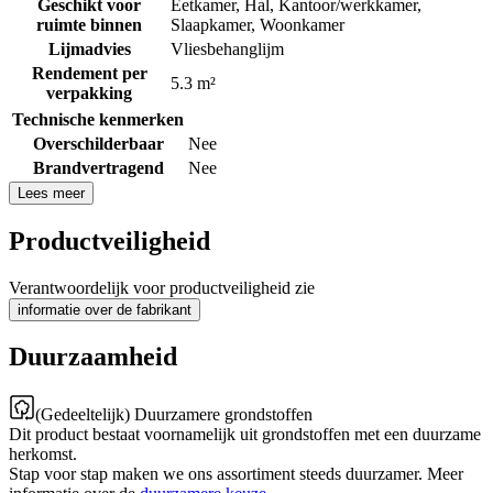
Geschikt voor
Eetkamer
,
Hal
,
Kantoor/werkkamer
,
ruimte binnen
Slaapkamer
,
Woonkamer
Lijmadvies
Vliesbehanglijm
Rendement per
5.3 m²
verpakking
Technische kenmerken
Overschilderbaar
Nee
Brandvertragend
Nee
Lees meer
Productveiligheid
Verantwoordelijk voor productveiligheid zie
informatie over de fabrikant
Duurzaamheid
(Gedeeltelijk) Duurzamere grondstoffen
Dit product bestaat voornamelijk uit grondstoffen met een duurzame
herkomst.
Stap voor stap maken we ons assortiment steeds duurzamer. Meer