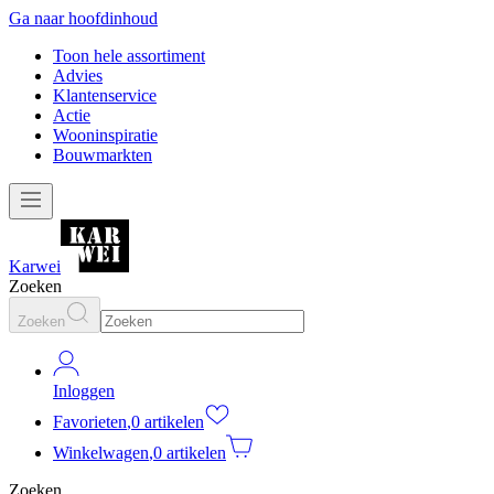
Ga naar hoofdinhoud
Toon hele assortiment
Advies
Klantenservice
Actie
Wooninspiratie
Bouwmarkten
Karwei
Zoeken
Zoeken
Inloggen
Favorieten
,
0 artikelen
Winkelwagen
,
0 artikelen
Zoeken