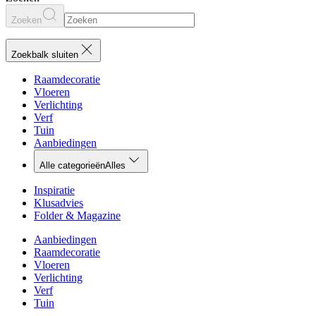
Zoeken
Zoekbalk sluiten
Raamdecoratie
Vloeren
Verlichting
Verf
Tuin
Aanbiedingen
Alle categorieën
Alles
Inspiratie
Klusadvies
Folder & Magazine
Aanbiedingen
Raamdecoratie
Vloeren
Verlichting
Verf
Tuin