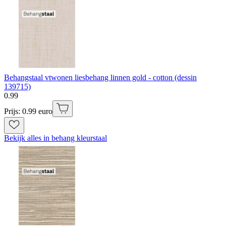
Behangstaal vtwonen liesbehang linnen gold - cotton (dessin
139715)
0
.
99
Prijs: 0.99 euro
Bekijk alles in behang kleurstaal