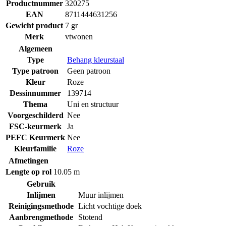
Productnummer
320275
EAN
8711444631256
Gewicht product
7 gr
Merk
vtwonen
Algemeen
Type
Behang kleurstaal
Type patroon
Geen patroon
Kleur
Roze
Dessinnummer
139714
Thema
Uni en structuur
Voorgeschilderd
Nee
FSC-keurmerk
Ja
PEFC Keurmerk
Nee
Kleurfamilie
Roze
Afmetingen
Lengte op rol
10.05 m
Gebruik
Inlijmen
Muur inlijmen
Reinigingsmethode
Licht vochtige doek
Aanbrengmethode
Stotend