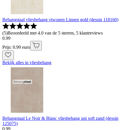
Behangstaal vliesbehang vtwonen Linnen gold (dessin 118160)
(
5
)
Beoordeeld met 4.0 van de 5 sterren, 5 klantreviews
0
.
99
Prijs: 0.99 euro
Bekijk alles in vliesbehang
Behangstaal Le Noir & Blanc vliesbehang uni soft zand (dessin
125075)
0
.
99