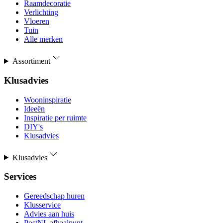
Raamdecoratie
Verlichting
Vloeren
Tuin
Alle merken
Assortiment
Klusadvies
Wooninspiratie
Ideeën
Inspiratie per ruimte
DIY's
Klusadvies
Klusadvies
Services
Gereedschap huren
Klusservice
Advies aan huis
PostNL afhaalpunt