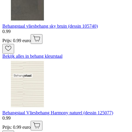
Behangstaal vliesbehang sky bruin (dessin 105740)
0
.
99
Prijs: 0.99 euro
Bekijk alles in behang kleurstaal
Behangstaal Vliesbehang Harmony naturel (dessin 125077)
0
.
99
Prijs: 0.99 euro