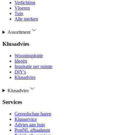
Verlichting
Vloeren
Tuin
Alle merken
Assortiment
Klusadvies
Wooninspiratie
Ideeën
Inspiratie per ruimte
DIY's
Klusadvies
Klusadvies
Services
Gereedschap huren
Klusservice
Advies aan huis
PostNL afhaalpunt