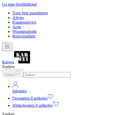
Ga naar hoofdinhoud
Toon hele assortiment
Advies
Klantenservice
Actie
Wooninspiratie
Bouwmarkten
Karwei
Zoeken
Zoeken
Inloggen
Favorieten
,
0 artikelen
Winkelwagen
,
0 artikelen
Zoeken