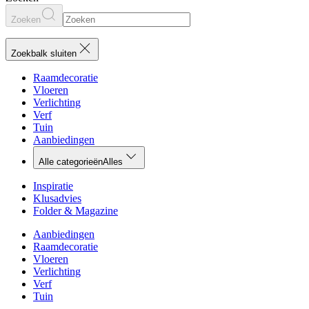
Zoeken
Zoekbalk sluiten
Raamdecoratie
Vloeren
Verlichting
Verf
Tuin
Aanbiedingen
Alle categorieën
Alles
Inspiratie
Klusadvies
Folder & Magazine
Aanbiedingen
Raamdecoratie
Vloeren
Verlichting
Verf
Tuin