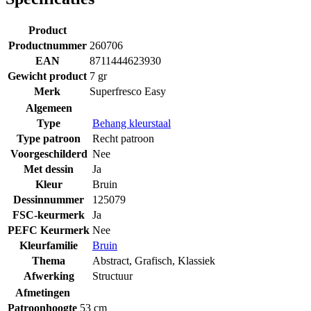
Product
Productnummer
260706
EAN
8711444623930
Gewicht product
7 gr
Merk
Superfresco Easy
Algemeen
Type
Behang kleurstaal
Type patroon
Recht patroon
Voorgeschilderd
Nee
Met dessin
Ja
Kleur
Bruin
Dessinnummer
125079
FSC-keurmerk
Ja
PEFC Keurmerk
Nee
Kleurfamilie
Bruin
Thema
Abstract
,
Grafisch
,
Klassiek
Afwerking
Structuur
Afmetingen
Patroonhoogte
53 cm