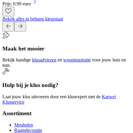
Prijs: 0.99 euro
Bekijk alles in behang kleurstaal
Maak het mooier
Bekijk handige
klusadviezen
en
wooninspiratie
voor jouw huis en
tuin.
Hulp bij je klus nodig?
Laat jouw klus uitvoeren door een klusexpert met de
Karwei
Klusservice
Assortiment
Meubelen
Raamdecoratie