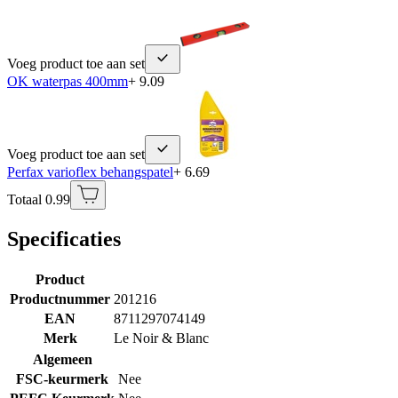
Voeg product toe aan set
OK waterpas 400mm
+ 9.09
Voeg product toe aan set
Perfax varioflex behangspatel
+ 6.69
Totaal 0.99
Specificaties
Product
Productnummer
201216
EAN
8711297074149
Merk
Le Noir & Blanc
Algemeen
FSC-keurmerk
Nee