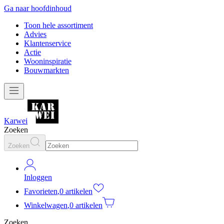
Ga naar hoofdinhoud
Toon hele assortiment
Advies
Klantenservice
Actie
Wooninspiratie
Bouwmarkten
Karwei
Zoeken
Zoeken
Inloggen
Favorieten
,
0 artikelen
Winkelwagen
,
0 artikelen
Zoeken