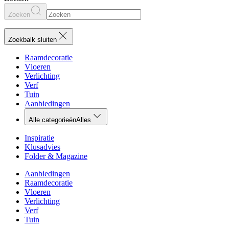
Zoeken
Zoekbalk sluiten
Raamdecoratie
Vloeren
Verlichting
Verf
Tuin
Aanbiedingen
Alle categorieën
Alles
Inspiratie
Klusadvies
Folder & Magazine
Aanbiedingen
Raamdecoratie
Vloeren
Verlichting
Verf
Tuin