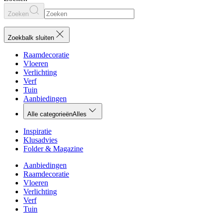
Zoeken
Zoekbalk sluiten
Raamdecoratie
Vloeren
Verlichting
Verf
Tuin
Aanbiedingen
Alle categorieën
Alles
Inspiratie
Klusadvies
Folder & Magazine
Aanbiedingen
Raamdecoratie
Vloeren
Verlichting
Verf
Tuin