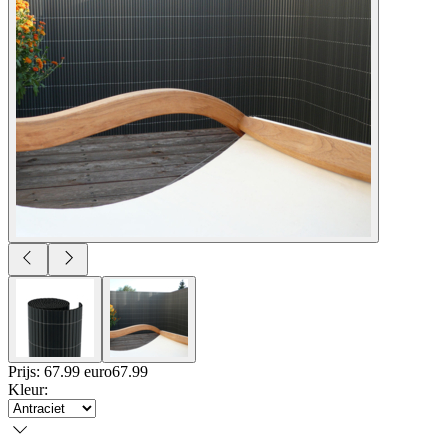
Prijs: 67.99 euro
67
.
99
Kleur
: