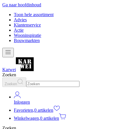
Ga naar hoofdinhoud
Toon hele assortiment
Advies
Klantenservice
Actie
Wooninspiratie
Bouwmarkten
Karwei
Zoeken
Zoeken
Inloggen
Favorieten
,
0 artikelen
Winkelwagen
,
0 artikelen
Zoeken