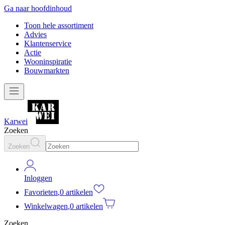
Ga naar hoofdinhoud
Toon hele assortiment
Advies
Klantenservice
Actie
Wooninspiratie
Bouwmarkten
Karwei
Zoeken
Zoeken
Inloggen
Favorieten
,
0 artikelen
Winkelwagen
,
0 artikelen
Zoeken