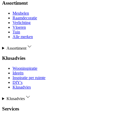
Assortiment
Meubelen
Raamdecoratie
Verlichting
Vloeren
Tuin
Alle merken
Assortiment
Klusadvies
Wooninspiratie
Ideeën
Inspiratie per ruimte
DIY's
Klusadvies
Klusadvies
Services