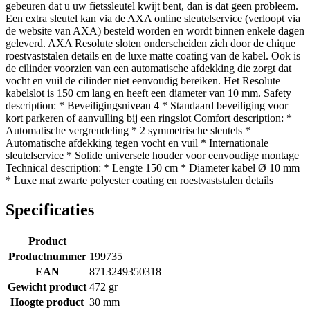
gebeuren dat u uw fietssleutel kwijt bent, dan is dat geen probleem.
Een extra sleutel kan via de AXA online sleutelservice (verloopt via
de website van AXA) besteld worden en wordt binnen enkele dagen
geleverd. AXA Resolute sloten onderscheiden zich door de chique
roestvaststalen details en de luxe matte coating van de kabel. Ook is
de cilinder voorzien van een automatische afdekking die zorgt dat
vocht en vuil de cilinder niet eenvoudig bereiken. Het Resolute
kabelslot is 150 cm lang en heeft een diameter van 10 mm. Safety
description: * Beveiligingsniveau 4 * Standaard beveiliging voor
kort parkeren of aanvulling bij een ringslot Comfort description: *
Automatische vergrendeling * 2 symmetrische sleutels *
Automatische afdekking tegen vocht en vuil * Internationale
sleutelservice * Solide universele houder voor eenvoudige montage
Technical description: * Lengte 150 cm * Diameter kabel Ø 10 mm
* Luxe mat zwarte polyester coating en roestvaststalen details
Specificaties
Product
Productnummer
199735
EAN
8713249350318
Gewicht product
472 gr
Hoogte product
30 mm