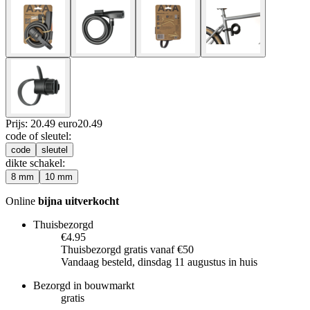
Prijs: 20.49 euro
20
.
49
code of sleutel
:
code
sleutel
dikte schakel
:
8 mm
10 mm
Online
bijna uitverkocht
Thuisbezorgd
€4.95
Thuisbezorgd gratis vanaf €50
Vandaag besteld, dinsdag 11 augustus in huis
Bezorgd in bouwmarkt
gratis