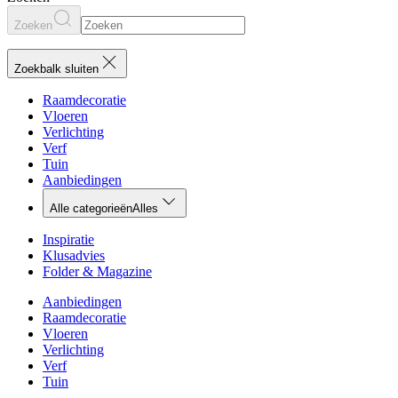
Zoeken
Zoekbalk sluiten
Raamdecoratie
Vloeren
Verlichting
Verf
Tuin
Aanbiedingen
Alle categorieën
Alles
Inspiratie
Klusadvies
Folder & Magazine
Aanbiedingen
Raamdecoratie
Vloeren
Verlichting
Verf
Tuin