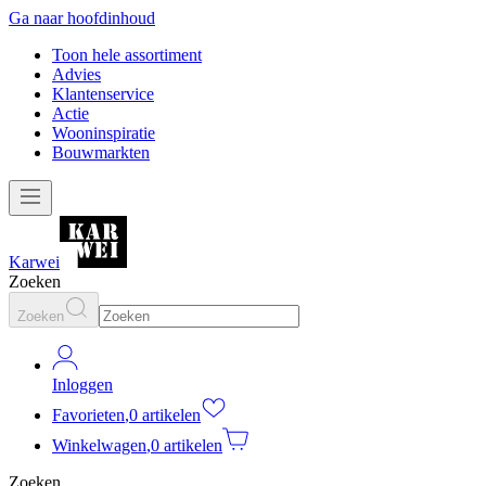
Ga naar hoofdinhoud
Toon hele assortiment
Advies
Klantenservice
Actie
Wooninspiratie
Bouwmarkten
Karwei
Zoeken
Zoeken
Inloggen
Favorieten
,
0 artikelen
Winkelwagen
,
0 artikelen
Zoeken