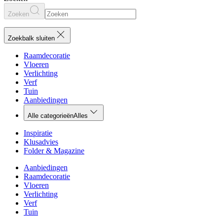
Zoeken
Zoekbalk sluiten
Raamdecoratie
Vloeren
Verlichting
Verf
Tuin
Aanbiedingen
Alle categorieën
Alles
Inspiratie
Klusadvies
Folder & Magazine
Aanbiedingen
Raamdecoratie
Vloeren
Verlichting
Verf
Tuin