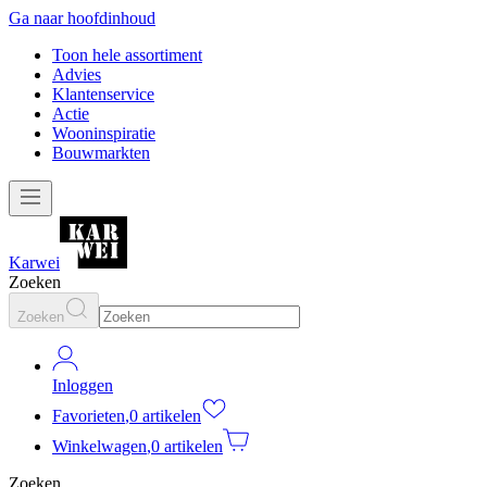
Ga naar hoofdinhoud
Toon hele assortiment
Advies
Klantenservice
Actie
Wooninspiratie
Bouwmarkten
Karwei
Zoeken
Zoeken
Inloggen
Favorieten
,
0 artikelen
Winkelwagen
,
0 artikelen
Zoeken