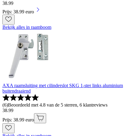
38
.
99
Prijs: 38.99 euro
Bekijk alles in raamboom
AXA raamsluiting met cilinderslot SKG 1-ster links aluminium
buitendraaiend
(
6
)
Beoordeeld met 4.8 van de 5 sterren, 6 klantreviews
38
.
99
Prijs: 38.99 euro
Bekijk alles in raamboom