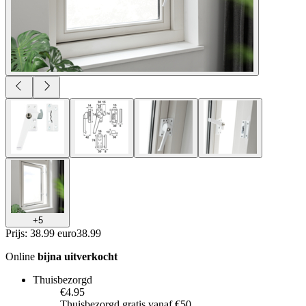
+
5
Prijs: 38.99 euro
38
.
99
Online
bijna uitverkocht
Thuisbezorgd
€4.95
Thuisbezorgd gratis vanaf €50