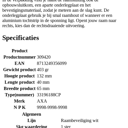
opbouwsluitkom, een aparte onderlegplaat en het
bevestigingsmateriaal, zodat je meteen aan de slag kunt. De
onderlegplaat gebruik je bij smal raamhout of wanneer er een
aluminium tochtstrip in de sponning ligt. Opent jouw raam naar
rechts, kies dan de rechtsdraaiende uitvoering.
Specificaties
Product
Productnummer
309420
EAN
8713249356099
Gewicht product
403 gr
Hoogte product
132 mm
Lengte product
40 mm
Breedte product
65 mm
Type(nummer)
33196188CP
Merk
AXA
N P K
9998-9998-9998
Algemeen
Lijn
Raambeveiliging wit
Skg waardering
1 ster