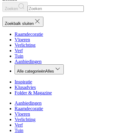
Zoeken
Zoekbalk sluiten
Raamdecoratie
Vloeren
Verlichting
Verf
Tuin
Aanbiedingen
Alle categorieën
Alles
Inspiratie
Klusadvies
Folder & Magazine
Aanbiedingen
Raamdecoratie
Vloeren
Verlichting
Verf
Tuin