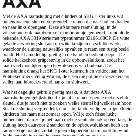
Met de AXA raamsluiting met cilinderslot SKG 1-ster links wit
buitendraaiend sluit en vergrendel je ramen die naar buiten draaien
en naar links opengaan. Deze afsluitbare raamsluiting, in de
volksmond ook raamboom of raamboompje genoemd, komt uit de
bekende AXA 3319 serie met typenummer 33196188CP. De witte
gelakte afwerking sluit aan op witte kozijnen en schilderwerk,
waardoor de sluiting nauwelijks opvalt en je raam een rustig beeld
houdt. Het L-model ligt prettig in de hand en bedient soepel. De
solide haakschoot grijpt stevig in de opbouwsluitkom, zodat het
raam veel moeilijker open te wrikken is van buitenaf. De
raamsluiting draagt het SKG 1-ster keurmerk en voldoet aan het
Politiekeurmerk Veilig Wonen, de eisen die politie en verzekeraars
stellen aan inbraakwerend hang- en sluitwerk.
Wat het dagelijks gebruik prettig maakt, is dat deze AXA
raamsluitingen gelijksluitend zijn: al je ramen open je met dezelfde
sleutel, dus je hoeft niet te zoeken welke sleutel bij welk raam hoort.
Staat de sluiting vergrendeld, dan is hij kinderveilig en krijgen kleine
kinderen het raam niet zomaar open. Wil je toch frisse lucht
binnenlaten, dan zet je het raam met de ventilatienok op een kier; de
sluiting heeft daarvoor 2 standen en de opbouwsluitkom heeft een
rammelvrije houder, zodat je geen klapperend raam hoort bij wind.
In de verpakking vind je naast de raamsluiting ook de