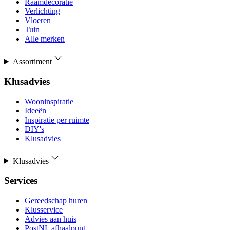
Raamdecoratie
Verlichting
Vloeren
Tuin
Alle merken
Assortiment
Klusadvies
Wooninspiratie
Ideeën
Inspiratie per ruimte
DIY's
Klusadvies
Klusadvies
Services
Gereedschap huren
Klusservice
Advies aan huis
PostNL afhaalpunt