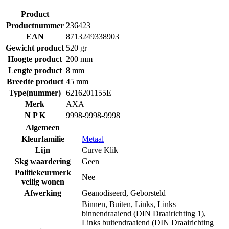
Product
Productnummer
236423
EAN
8713249338903
Gewicht product
520 gr
Hoogte product
200 mm
Lengte product
8 mm
Breedte product
45 mm
Type(nummer)
6216201155E
Merk
AXA
N P K
9998-9998-9998
Algemeen
Kleurfamilie
Metaal
Lijn
Curve Klik
Skg waardering
Geen
Politiekeurmerk
Nee
veilig wonen
Afwerking
Geanodiseerd
,
Geborsteld
Binnen
,
Buiten
,
Links
,
Links
binnendraaiend (DIN Draairichting 1)
,
Links buitendraaiend (DIN Draairichting