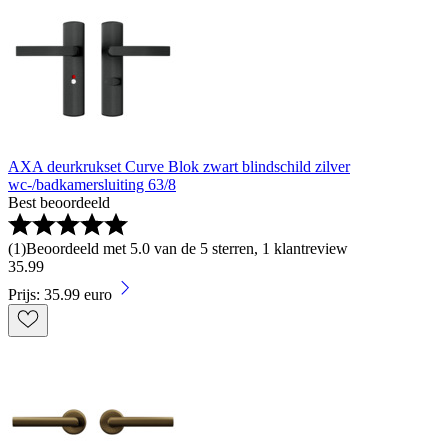
AXA deurkrukset Curve Blok zwart blindschild zilver
wc-/badkamersluiting 63/8
Best beoordeeld
(
1
)
Beoordeeld met 5.0 van de 5 sterren, 1 klantreview
35
.
99
Prijs: 35.99 euro