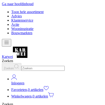
Ga naar hoofdinhoud
Toon hele assortiment
Advies
Klantenservice
Actie
Wooninspiratie
Bouwmarkten
Karwei
Zoeken
Zoeken
Inloggen
Favorieten
,
0 artikelen
Winkelwagen
,
0 artikelen
Zoeken