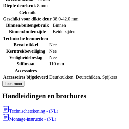
Diepte deurkruk
8 mm
Gebruik
Geschikt voor dikte deur
38.0-42.0 mm
Binnen/buitengebruik
Binnen
Binnen/buitenzijde
Beide zijden
Technische kenmerken
Bevat nikkel
Nee
Kerntrekbeveiliging
Nee
Veiligheidsbeslag
Nee
Stiftmaat
110 mm
Accessoires
Accessoires bijgeleverd
Deurkrukken
,
Deurschilden
,
Spijkers
Lees meer
Handleidingen en brochures
Technischetekening
- (
NL
)
Montage-instructie
- (
NL
)