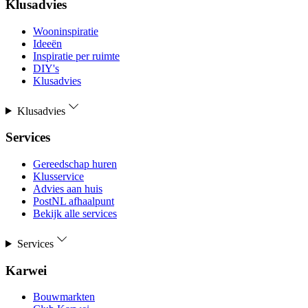
Klusadvies
Wooninspiratie
Ideeën
Inspiratie per ruimte
DIY's
Klusadvies
Klusadvies
Services
Gereedschap huren
Klusservice
Advies aan huis
PostNL afhaalpunt
Bekijk alle services
Services
Karwei
Bouwmarkten