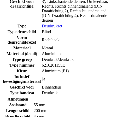
Geschikt voor
3)
,
Linksdraaiende deuren
,
Omkeerbaar
,
draairichting
Rechts
,
Rechts binnendraaiend (DIN
Draairichting 2)
,
Rechts buitendraaiend
(DIN Draairichting 4)
,
Rechtsdraaiende
deuren
Type
Deurkrukset
Type deurschild
Blind
Vorm
Rechthoek
deurschild/rozet
Materiaal
Metaal
Materiaal (detail)
Aluminium
Type greep
Deurkruk/deurkruk
Type nummer
6216201155E
Kleur
Aluminium (F1)
Inclusief
Ja
bevestigingsmateriaal
Geschikt voor
Binnendeur
Type handvat
Deurkruk
Afmetingen
Asafstand
55 mm
Lengte schild
200 mm
Breedte schild
45 mm