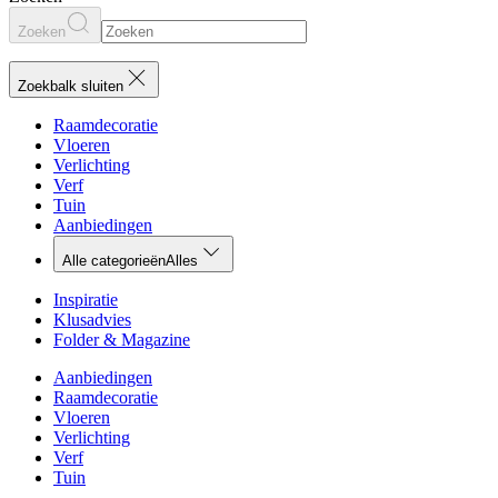
Zoeken
Zoekbalk sluiten
Raamdecoratie
Vloeren
Verlichting
Verf
Tuin
Aanbiedingen
Alle categorieën
Alles
Inspiratie
Klusadvies
Folder & Magazine
Aanbiedingen
Raamdecoratie
Vloeren
Verlichting
Verf
Tuin