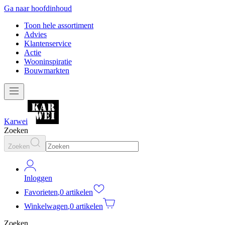
Ga naar hoofdinhoud
Toon hele assortiment
Advies
Klantenservice
Actie
Wooninspiratie
Bouwmarkten
Karwei
Zoeken
Zoeken
Inloggen
Favorieten
,
0 artikelen
Winkelwagen
,
0 artikelen
Zoeken