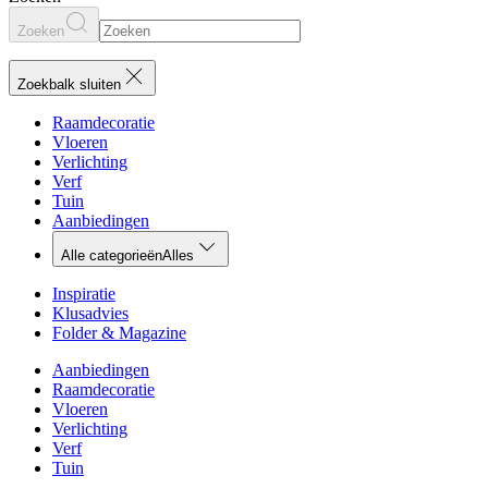
Zoeken
Zoekbalk sluiten
Raamdecoratie
Vloeren
Verlichting
Verf
Tuin
Aanbiedingen
Alle categorieën
Alles
Inspiratie
Klusadvies
Folder & Magazine
Aanbiedingen
Raamdecoratie
Vloeren
Verlichting
Verf
Tuin