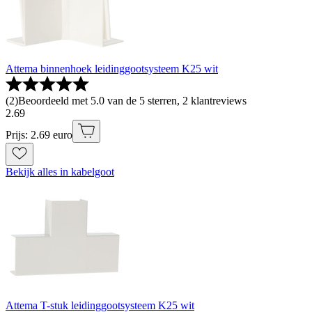
Attema binnenhoek leidinggootsysteem K25 wit
(
2
)
Beoordeeld met 5.0 van de 5 sterren, 2 klantreviews
2
.
69
Prijs: 2.69 euro
Bekijk alles in kabelgoot
Attema T-stuk leidinggootsysteem K25 wit