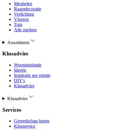
Meubelen
Raamdecoratie
Verlichting
Vloeren
Tuin
Alle merken
Assortiment
Klusadvies
Wooninspiratie
Ideeën
Inspiratie per ruimte
DIY's
Klusadvies
Klusadvies
Services
Gereedschap huren
Klusservice