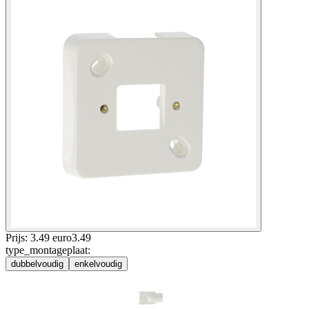
Prijs: 3.49 euro
3
.
49
type_montageplaat
:
dubbelvoudig
enkelvoudig