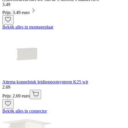
3
.
49
Prijs: 3.49 euro
Bekijk alles in montageplaat
Attema koppelstuk leidinggootsysteem K25 wit
2
.
69
Prijs: 2.69 euro
Bekijk alles in connector