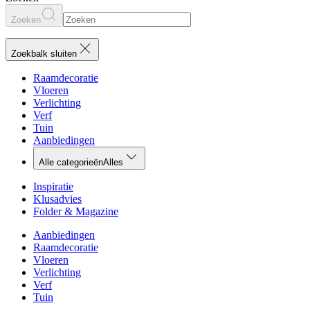
Zoeken
Zoekbalk sluiten
Raamdecoratie
Vloeren
Verlichting
Verf
Tuin
Aanbiedingen
Alle categorieën
Alles
Inspiratie
Klusadvies
Folder & Magazine
Aanbiedingen
Raamdecoratie
Vloeren
Verlichting
Verf
Tuin