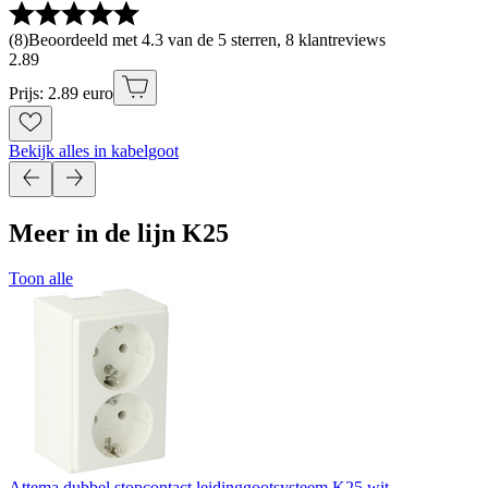
(
8
)
Beoordeeld met 4.3 van de 5 sterren, 8 klantreviews
2
.
89
Prijs: 2.89 euro
Bekijk alles in kabelgoot
Meer in de lijn K25
Toon alle
Attema dubbel stopcontact leidinggootsysteem K25 wit