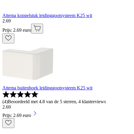
Attema koppelstuk leidinggootsysteem K25 wit
2
.
69
Prijs: 2.69 euro
Attema buitenhoek leidinggootsysteem K25 wit
(
4
)
Beoordeeld met 4.8 van de 5 sterren, 4 klantreviews
2
.
69
Prijs: 2.69 euro