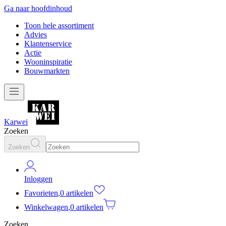
Ga naar hoofdinhoud
Toon hele assortiment
Advies
Klantenservice
Actie
Wooninspiratie
Bouwmarkten
Karwei
Zoeken
Zoeken
Inloggen
Favorieten
,
0 artikelen
Winkelwagen
,
0 artikelen
Zoeken