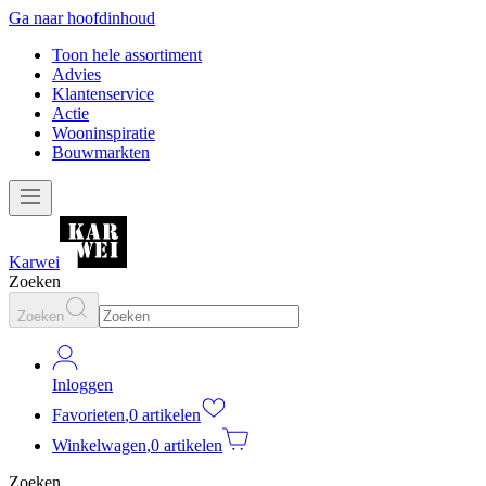
Ga naar hoofdinhoud
Toon hele assortiment
Advies
Klantenservice
Actie
Wooninspiratie
Bouwmarkten
Karwei
Zoeken
Zoeken
Inloggen
Favorieten
,
0 artikelen
Winkelwagen
,
0 artikelen
Zoeken