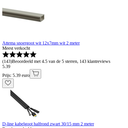
Attema snoergoot wit 12x7mm wit 2 meter
Meest verkocht
(
143
)
Beoordeeld met 4.5 van de 5 sterren, 143 klantreviews
5
.
39
Prijs: 5.39 euro
D-line kabelgoot halfrond zwart 30/15 mm 2 meter