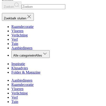
Zoeken
Zoekbalk sluiten
Raamdecoratie
Vloeren
Verlichting
Verf
Tuin
Aanbiedingen
Alle categorieën
Alles
Inspiratie
Klusadvies
Folder & Magazine
Aanbiedingen
Raamdecoratie
Vloeren
Verlichting
Verf
Tuin