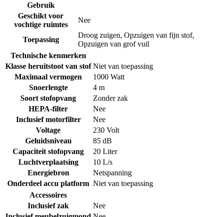
Gebruik
Geschikt voor
Nee
vochtige ruimtes
Droog zuigen
,
Opzuigen van fijn stof
,
Toepassing
Opzuigen van grof vuil
Technische kenmerken
Klasse heruitstoot van stof
Niet van toepassing
Maximaal vermogen
1000 Watt
Snoerlengte
4 m
Soort stofopvang
Zonder zak
HEPA-filter
Nee
Inclusief motorfilter
Nee
Voltage
230 Volt
Geluidsniveau
85 dB
Capaciteit stofopvang
20 Liter
Luchtverplaatsing
10 L/s
Energiebron
Netspanning
Onderdeel accu platform
Niet van toepassing
Accessoires
Inclusief zak
Nee
Inclusief meubelzuigmond
Nee