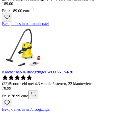
189
.
00
Prijs: 189.00 euro
Bekijk alles in palletonderstel
Kärcher nat- & droogzuiger WD3 V-17/4/20
(
22
)
Beoordeeld met 4.3 van de 5 sterren, 22 klantreviews
78
.
99
Prijs: 78.99 euro
Bekijk alles in nat/droogzuiger