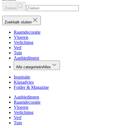
Zoeken
Zoekbalk sluiten
Raamdecoratie
Vloeren
Verlichting
Verf
Tuin
Aanbiedingen
Alle categorieën
Alles
Inspiratie
Klusadvies
Folder & Magazine
Aanbiedingen
Raamdecoratie
Vloeren
Verlichting
Verf
Tuin