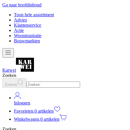
Ga naar hoofdinhoud
Toon hele assortiment
Advies
Klantenservice
Actie
Wooninspiratie
Bouwmarkten
Karwei
Zoeken
Zoeken
Inloggen
Favorieten
,
0 artikelen
Winkelwagen
,
0 artikelen
Zoeken