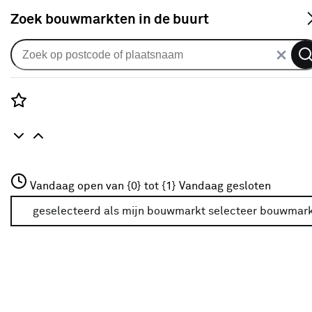
S
Zoek bouwmarkten in de buurt
Alle binnendeuren
Arne & Bodil binnendeur ABT321
satijnglas - diep zwart afgelakt
Rozenstraat 3
Vandaag open van {0} tot {1}
Vandaag gesloten
0
klantreview
review
3772JH Amersfoort
+31 01234567
geselecteerd als mijn bouwmarkt
selecteer bouwmar
Meer over deze bouwmarkt