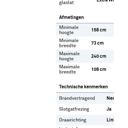
Extra Wit
glaslat
Afmetingen
Minimale
158 cm
hoogte
Minimale
73 cm
breedte
Maximale
240 cm
hoogte
Maximale
108 cm
breedte
Technische kenmerken
Brandvertragend
Nee
Slotgatfrezing
Ja
Draairichting
Links
Rec