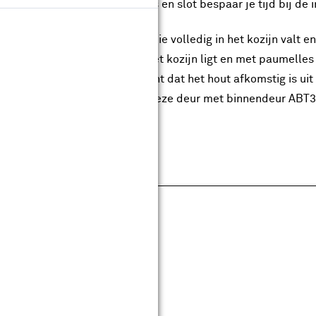
kzij de voorgemonteerde glas en slot bespaar je tijd bij de 
s uit een stompe binnendeur die volledig in het kozijn valt 
nendeur die gedeeltelijk op het kozijn ligt en met paumelles
® gecertificeerd, wat betekent dat het hout afkomstig is ui
ten beschikbaar. Combineer deze deur met binnendeur ABT
pecificaties