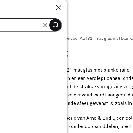
Sluiten
Sluiten
 binnendeuren
Arne & Bodil binnendeur ABT321 mat glas met blanke 
roductomschrijving
Arne & Bodil binnendeur ABT321 mat glas met blanke rand - ex
ee smalle glasvlakken bovenaan en een verdiept paneel onde
deur een klassiek accent, terwijl de strakke vormgeving zor
ditionele details en hedendaagse eenvoud wordt aangeduid a
erieurs waar een lichte en verfijnde sfeer gewenst is, zoals i
deur behoort tot de Tradition-serie van Arne & Bodil, een co
edex Superlak®, een sterke lak zonder oplosmiddelen, biedt 