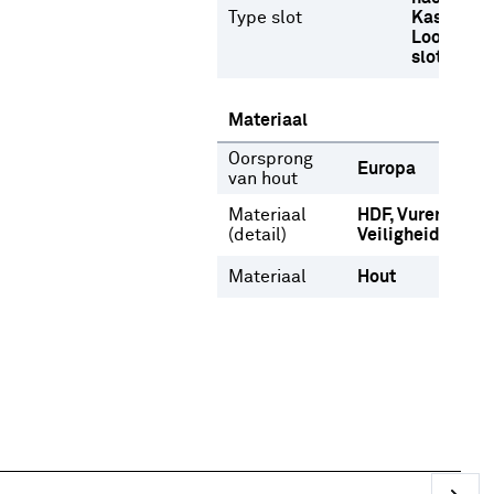
Type slot
Kastdeurs
Loopslot
slot
Materiaal
Oorsprong
Europa
van hout
Materiaal
HDF
Vuren
(detail)
Veiligheidsglas
Materiaal
Hout