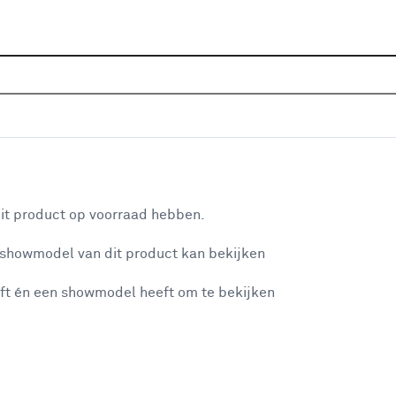
Home
Assortiment
Deuren
Binnendeuren
Alle
P
las met blanke rand - extra wit afgelakt
aan je winkelwagen
De 
it product op voorraad hebben.
tw
 showmodel van dit product kan bekijken
de 
tra
ft én een showmodel heeft om te bekijken
int
misgegaan...
De 
Sv
et niet mogelijke om meer exemplaren te bestellen.