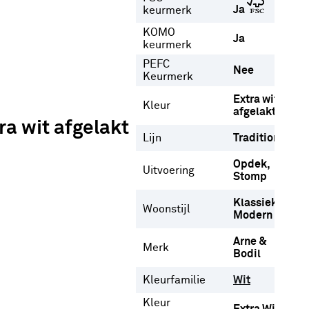
Ja
keurmerk
KOMO
Ja
keurmerk
PEFC
Nee
Keurmerk
Extra wit
Kleur
afgelakt
a wit afgelakt
Lijn
Tradition
Opdek
Uitvoering
Stomp
Klassiek
Woonstijl
Modern
Arne &
Merk
Bodil
Kleurfamilie
Wit
Kleur