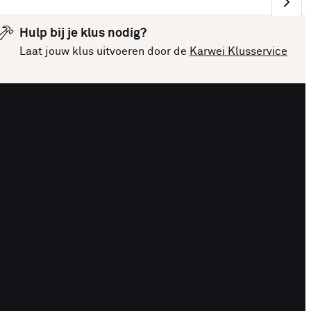
Hulp bij je klus nodig?
Laat jouw klus uitvoeren door de
Karwei Klusservice