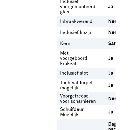
Inclusief
voorgemonteerd
Ja
glas
Inbraakwerend
Nee
Inclusief kozijn
Nee
Kern
Samenges
Met
voorgeboord
Ja
krukgat
Inclusief slot
Ja
Tochtvaldorpel
Ja
mogelijk
Voorgefreesd
Nee
voor scharnieren
Schuifdeur
Ja
Mogelijk
Dag- en
nachtslot