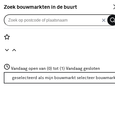
S
Zoek bouwmarkten in de buurt
Alle binnendeuren
Arne & Bodil binnendeur ABT310
satijnglas - diep zwart afgelakt
Rozenstraat 3
Vandaag open van {0} tot {1}
Vandaag gesloten
0
klantreview
review
3772JH Amersfoort
+31 01234567
geselecteerd als mijn bouwmarkt
selecteer bouwmar
Meer over deze bouwmarkt