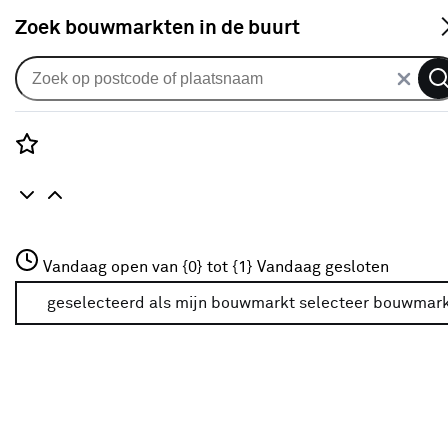
S
Zoek bouwmarkten in de buurt
Alle binnendeuren
Arne & Bodil binnendeur ABT101
extra wit afgelakt
Rozenstraat 3
Vandaag open van {0} tot {1}
Vandaag gesloten
0
klantreview
review
3772JH Amersfoort
+31 01234567
geselecteerd als mijn bouwmarkt
selecteer bouwmar
Meer over deze bouwmarkt