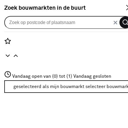
S
Zoek bouwmarkten in de buurt
Alle binnendeuren
Arne & Bodil binnendeur ABE108
rook glas - extra wit afgelakt
Rozenstraat 3
Vandaag open van {0} tot {1}
Vandaag gesloten
0
klantreview
review
3772JH Amersfoort
+31 01234567
geselecteerd als mijn bouwmarkt
selecteer bouwmar
Meer over deze bouwmarkt