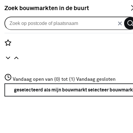
S
Zoek bouwmarkten in de buurt
Alle binnendeuren
Arne & Bodil binnendeur ABE105
rook glas - diep zwart afgelakt
Rozenstraat 3
Vandaag open van {0} tot {1}
Vandaag gesloten
0
klantreview
review
3772JH Amersfoort
+31 01234567
geselecteerd als mijn bouwmarkt
selecteer bouwmark
Meer over deze bouwmarkt