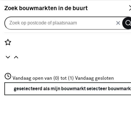
S
Zoek bouwmarkten in de buurt
Alle binnendeuren
Arne & Bodil binnendeur ABE105
blank glas - metallic brons
Rozenstraat 3
Vandaag open van {0} tot {1}
staallook afwerking
Vandaag gesloten
3772JH Amersfoort
+31 01234567
geselecteerd als mijn bouwmarkt
selecteer bouwmark
0
klantreview
review
Meer over deze bouwmarkt