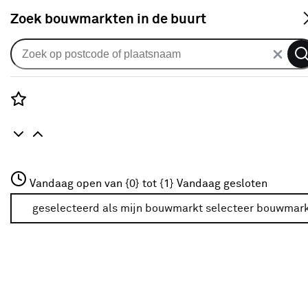
S
Zoek bouwmarkten in de buurt
Alle binnendeuren
Arne & Bodil binnendeur ABE103
brons glas - extra wit afgelakt
Rozenstraat 3
Vandaag open van {0} tot {1}
Vandaag gesloten
0
klantreview
review
3772JH Amersfoort
+31 01234567
geselecteerd als mijn bouwmarkt
selecteer bouwmar
Meer over deze bouwmarkt