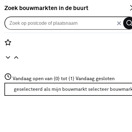
S
Zoek bouwmarkten in de buurt
Alle binnendeuren
Arne & Bodil binnendeur ABE103
blank glas - extra wit afgelakt
Rozenstraat 3
Vandaag open van {0} tot {1}
Vandaag gesloten
0
klantreview
review
3772JH Amersfoort
+31 01234567
geselecteerd als mijn bouwmarkt
selecteer bouwmar
Meer over deze bouwmarkt