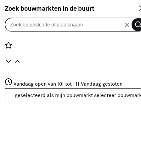
S
Zoek bouwmarkten in de buurt
Alle binnendeuren
Arne & Bodil binnendeur ABE101
brons glas - wit afgelakt
Rozenstraat 3
Vandaag open van {0} tot {1}
Vandaag gesloten
0
klantreview
review
3772JH Amersfoort
+31 01234567
geselecteerd als mijn bouwmarkt
selecteer bouwmar
Meer over deze bouwmarkt