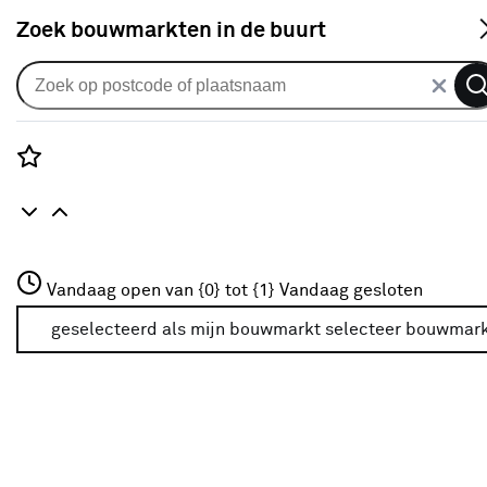
S
Zoek bouwmarkten in de buurt
Alle binnendeuren
Arne & Bodil binnendeur ABE100
satijnglas - diep zwart afgelakt
Rozenstraat 3
Vandaag open van {0} tot {1}
Vandaag gesloten
0
klantreview
review
3772JH Amersfoort
+31 01234567
geselecteerd als mijn bouwmarkt
selecteer bouwmar
Meer over deze bouwmarkt