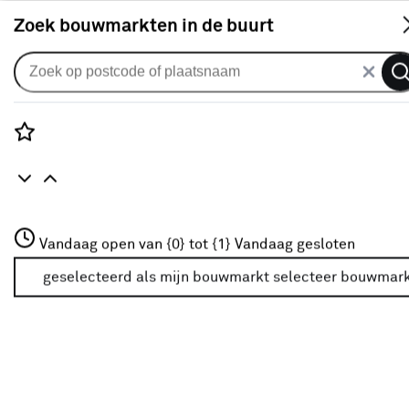
S
Zoek bouwmarkten in de buurt
Alle binnendeuren
Arne & Bodil binnendeur ABD551
wit afgelakt
Rozenstraat 3
Vandaag open van {0} tot {1}
Vandaag gesloten
0
klantreview
review
3772JH Amersfoort
+31 01234567
geselecteerd als mijn bouwmarkt
selecteer bouwmar
Meer over deze bouwmarkt