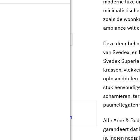
ype glas:
moderne luxe ui
minimalistische 
Blankglas
Satijnglas
zoals de woonka
ambiance wilt c
leur:
Extra wit afgelakt
Wit afgelakt
Deze deur behoo
van Svedex, en 
Op maat maken
Svedex Superla
krassen, vlekke
Levertijd ongeveer 30 werkdagen
oplosmiddelen. 
Gratis
op maat gemaakt
stuk eenvoudige
Gratis
bezorgd in je bouwmarkt
scharnieren, te
paumellegaten 
Hulp nodig bij de afmeting?
Inmeetservice aanvragen
Alle Arne & Bod
garandeert dat 
is. Indien nodi