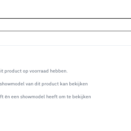
Home
Assortiment
Deuren
Binnendeuren
Alle
 satijnglas - extra wit afgelakt
aan je winkelwagen
it product op voorraad hebben.
v
 showmodel van dit product kan bekijken
v
ft én een showmodel heeft om te bekijken
4
3
misgegaan...
3
A
et niet mogelijke om meer exemplaren te bestellen.