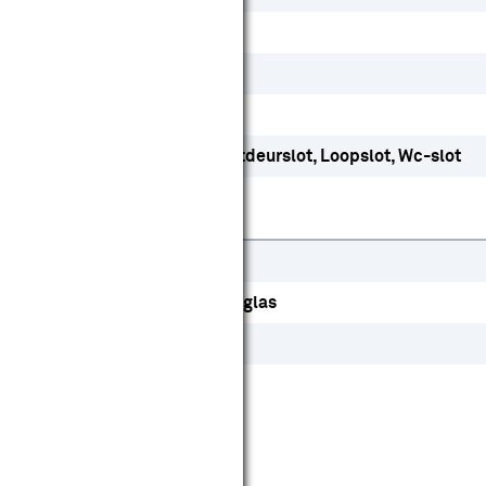
Ja
Nee
Ja
Dag- en nachtslot
Kastdeurslot
Loopslot
Wc-slot
Europa
HDF
Vuren
Veiligheidsglas
Hout