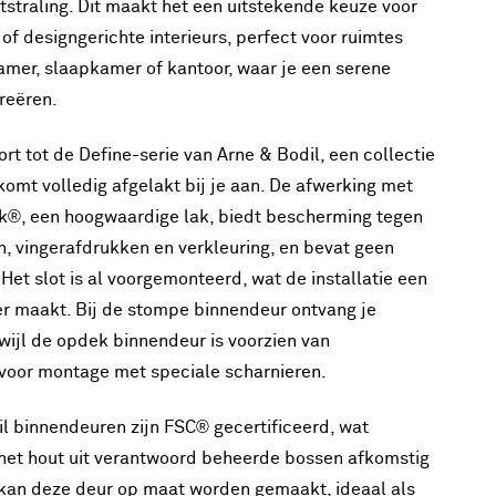
tstraling. Dit maakt het een uitstekende keuze voor
of designgerichte interieurs, perfect voor ruimtes
mer, slaapkamer of kantoor, waar je een serene
reëren.
rt tot de Define-serie van Arne & Bodil, een collectie
komt volledig afgelakt bij je aan. De afwerking met
k®, een hoogwaardige lak, biedt bescherming tegen
n, vingerafdrukken en verkleuring, en bevat geen
Het slot is al voorgemonteerd, wat de installatie een
r maakt. Bij de stompe binnendeur ontvang je
rwijl de opdek binnendeur is voorzien van
voor montage met speciale scharnieren.
il binnendeuren zijn FSC® gecertificeerd, wat
het hout uit verantwoord beheerde bossen afkomstig
g kan deze deur op maat worden gemaakt, ideaal als