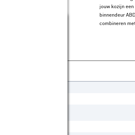
jouw kozijn een
binnendeur ABD1
Sluiten
combineren met
pecificaties
Gelakt
Draaideur
Schuifdeur
Ja
Ja