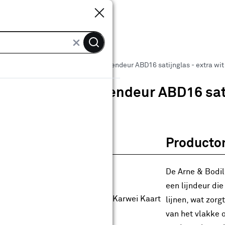
Sluiten
Sluiten
 binnendeuren
Arne & Bodil binnendeur ABD16 satijnglas - extra wit
Arne & Bodil binnendeur ABD16 sati
0
klantreview
review
Producto
anaf
anaf 714.00
714
.
00
99.80
Met Club Karwei
De Arne & Bodil
0% korting
een lijndeur die
0% korting alleen met de Club Karwei Kaart
lijnen, wat zorg
anbieding t/m 16-08-2026
van het vlakke 