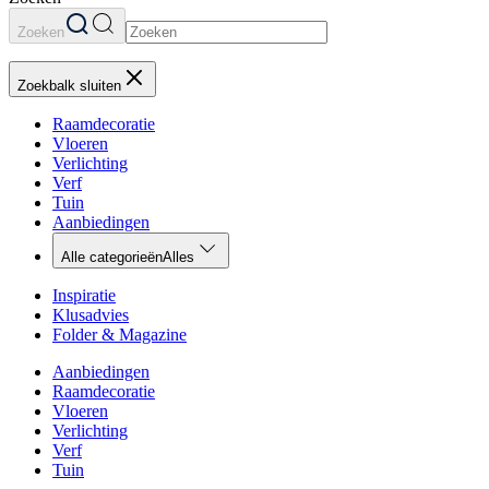
Zoeken
Zoekbalk sluiten
Raamdecoratie
Vloeren
Verlichting
Verf
Tuin
Aanbiedingen
Alle categorieën
Alles
Inspiratie
Klusadvies
Folder & Magazine
Aanbiedingen
Raamdecoratie
Vloeren
Verlichting
Verf
Tuin