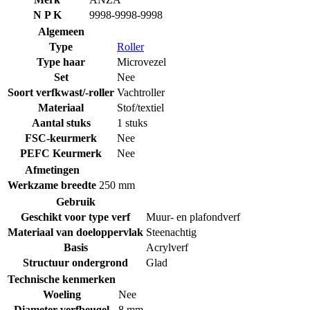
N P K
9998-9998-9998
Algemeen
Type
Roller
Type haar
Microvezel
Set
Nee
Soort verfkwast/-roller
Vachtroller
Materiaal
Stof/textiel
Aantal stuks
1 stuks
FSC-keurmerk
Nee
PEFC Keurmerk
Nee
Afmetingen
Werkzame breedte
250 mm
Gebruik
Geschikt voor type verf
Muur- en plafondverf
Materiaal van doeloppervlak
Steenachtig
Basis
Acrylverf
Structuur ondergrond
Glad
Technische kenmerken
Woeling
Nee
Diameter verfbeugel
8 mm