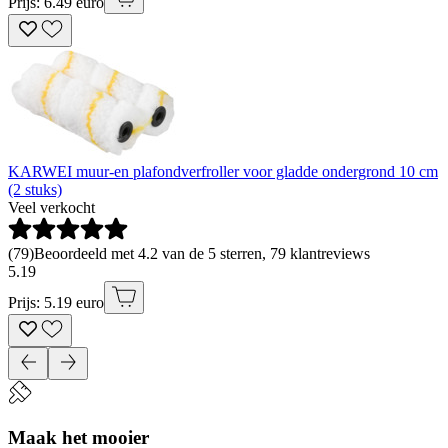
Prijs: 6.49 euro
KARWEI muur-en plafondverfroller voor gladde ondergrond 10 cm
(2 stuks)
Veel verkocht
(
79
)
Beoordeeld met 4.2 van de 5 sterren, 79 klantreviews
5
.
19
Prijs: 5.19 euro
Maak het mooier