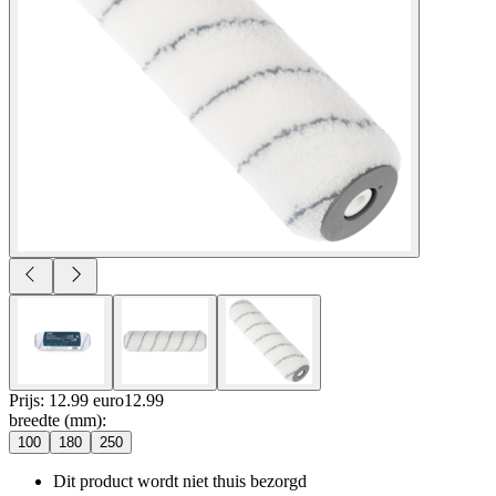
Prijs: 12.99 euro
12
.
99
breedte (mm)
:
100
180
250
Dit product wordt niet thuis bezorgd