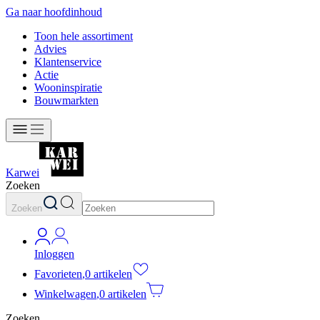
Ga naar hoofdinhoud
Toon hele assortiment
Advies
Klantenservice
Actie
Wooninspiratie
Bouwmarkten
Karwei
Zoeken
Zoeken
Inloggen
Favorieten
,
0 artikelen
Winkelwagen
,
0 artikelen
Zoeken