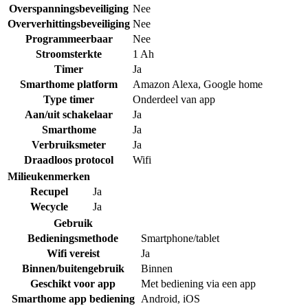
Overspanningsbeveiliging
Nee
Oververhittingsbeveiliging
Nee
Programmeerbaar
Nee
Stroomsterkte
1 Ah
Timer
Ja
Smarthome platform
Amazon Alexa
,
Google home
Type timer
Onderdeel van app
Aan/uit schakelaar
Ja
Smarthome
Ja
Verbruiksmeter
Ja
Draadloos protocol
Wifi
Milieukenmerken
Recupel
Ja
Wecycle
Ja
Gebruik
Bedieningsmethode
Smartphone/tablet
Wifi vereist
Ja
Binnen/buitengebruik
Binnen
Geschikt voor app
Met bediening via een app
Smarthome app bediening
Android
,
iOS