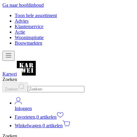
Ga naar hoofdinhoud
Toon hele assortiment
Advies
Klantenservice
Actie
Wooninspiratie
Bouwmarkten
Karwei
Zoeken
Zoeken
Inloggen
Favorieten
,
0 artikelen
Winkelwagen
,
0 artikelen
Zoeken