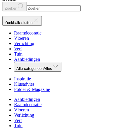
Zoeken
Zoekbalk sluiten
Raamdecoratie
Vloeren
Verlichting
Verf
Tuin
Aanbiedingen
Alle categorieën
Alles
Inspiratie
Klusadvies
Folder & Magazine
Aanbiedingen
Raamdecoratie
Vloeren
Verlichting
Verf
Tuin