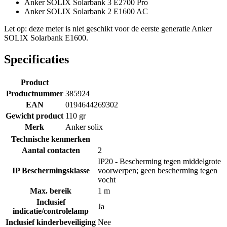
Anker SOLIX Solarbank 3 E2700 Pro
Anker SOLIX Solarbank 2 E1600 AC
Let op: deze meter is niet geschikt voor de eerste generatie Anker
SOLIX Solarbank E1600.
Specificaties
Product
Productnummer
385924
EAN
0194644269302
Gewicht product
110 gr
Merk
Anker solix
Technische kenmerken
Aantal contacten
2
IP20 - Bescherming tegen middelgrote
IP Beschermingsklasse
voorwerpen; geen bescherming tegen
vocht
Max. bereik
1 m
Inclusief
Ja
indicatie/controlelamp
Inclusief kinderbeveiliging
Nee