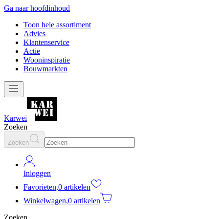
Ga naar hoofdinhoud
Toon hele assortiment
Advies
Klantenservice
Actie
Wooninspiratie
Bouwmarkten
Karwei
Zoeken
Zoeken
Inloggen
Favorieten
,
0 artikelen
Winkelwagen
,
0 artikelen
Zoeken