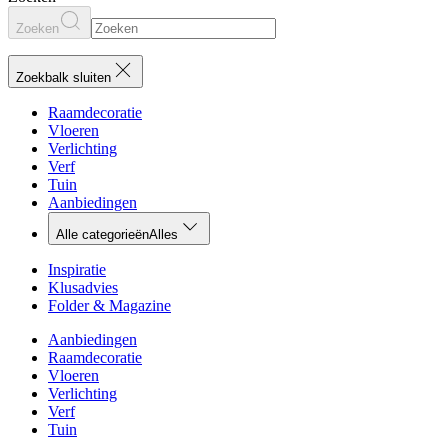
Zoeken
Zoekbalk sluiten
Raamdecoratie
Vloeren
Verlichting
Verf
Tuin
Aanbiedingen
Alle categorieën
Alles
Inspiratie
Klusadvies
Folder & Magazine
Aanbiedingen
Raamdecoratie
Vloeren
Verlichting
Verf
Tuin