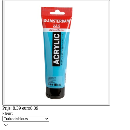
Prijs: 8.39 euro
8
.
39
kleur
: