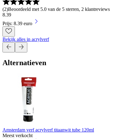
(
2
)
Beoordeeld met 5.0 van de 5 sterren, 2 klantreviews
8
.
39
Prijs: 8.39 euro
Bekijk alles in acrylverf
Alternatieven
Amsterdam verf acrylverf titaanwit tube 120ml
Meest verkocht