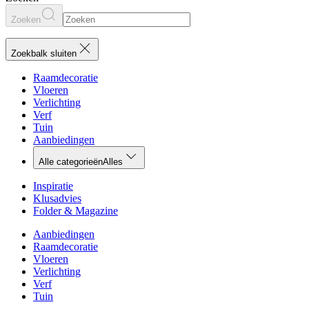
Zoeken
Zoekbalk sluiten
Raamdecoratie
Vloeren
Verlichting
Verf
Tuin
Aanbiedingen
Alle categorieën
Alles
Inspiratie
Klusadvies
Folder & Magazine
Aanbiedingen
Raamdecoratie
Vloeren
Verlichting
Verf
Tuin