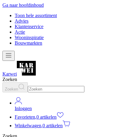
Ga naar hoofdinhoud
Toon hele assortiment
Advies
Klantenservice
Actie
Wooninspiratie
Bouwmarkten
Karwei
Zoeken
Zoeken
Inloggen
Favorieten
,
0 artikelen
Winkelwagen
,
0 artikelen
Zoeken