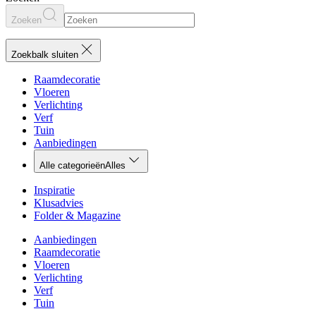
Zoeken
Zoekbalk sluiten
Raamdecoratie
Vloeren
Verlichting
Verf
Tuin
Aanbiedingen
Alle categorieën
Alles
Inspiratie
Klusadvies
Folder & Magazine
Aanbiedingen
Raamdecoratie
Vloeren
Verlichting
Verf
Tuin