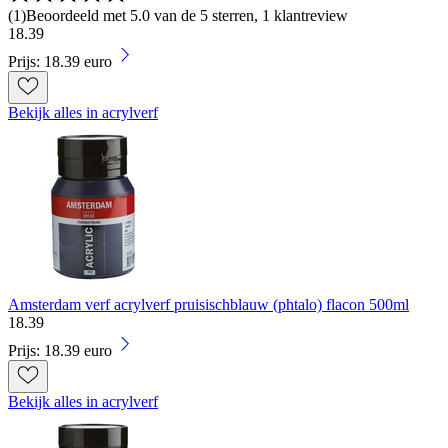
(
1
)
Beoordeeld met 5.0 van de 5 sterren, 1 klantreview
18
.
39
Prijs: 18.39 euro
Bekijk alles in acrylverf
Amsterdam verf acrylverf pruisischblauw (phtalo) flacon 500ml
18
.
39
Prijs: 18.39 euro
Bekijk alles in acrylverf