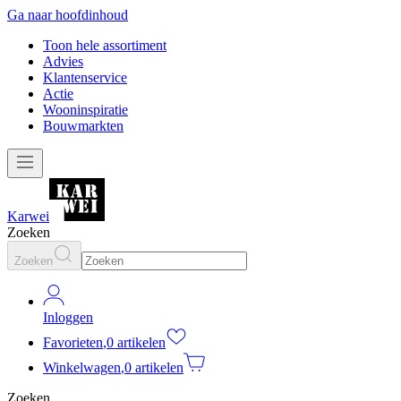
Ga naar hoofdinhoud
Toon hele assortiment
Advies
Klantenservice
Actie
Wooninspiratie
Bouwmarkten
Karwei
Zoeken
Zoeken
Inloggen
Favorieten
,
0 artikelen
Winkelwagen
,
0 artikelen
Zoeken