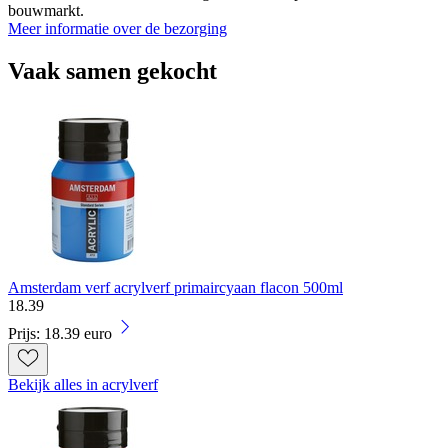
bouwmarkt.
Meer informatie over de bezorging
Vaak samen gekocht
Amsterdam verf acrylverf primaircyaan flacon 500ml
18
.
39
Prijs: 18.39 euro
Bekijk alles in acrylverf