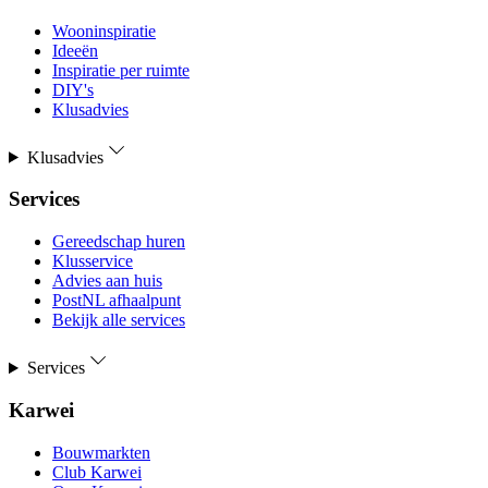
Wooninspiratie
Ideeën
Inspiratie per ruimte
DIY's
Klusadvies
Klusadvies
Services
Gereedschap huren
Klusservice
Advies aan huis
PostNL afhaalpunt
Bekijk alle services
Services
Karwei
Bouwmarkten
Club Karwei