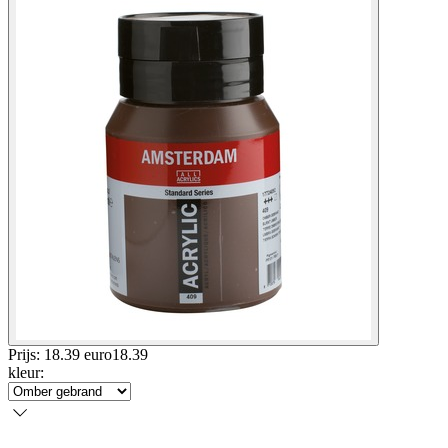
Prijs: 18.39 euro
18
.
39
kleur
: