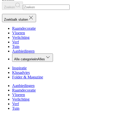
Zoeken
Zoekbalk sluiten
Raamdecoratie
Vloeren
Verlichting
Verf
Tuin
Aanbiedingen
Alle categorieën
Alles
Inspiratie
Klusadvies
Folder & Magazine
Aanbiedingen
Raamdecoratie
Vloeren
Verlichting
Verf
Tuin