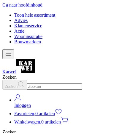
Ga naar hoofdinhoud
Toon hele assortiment
Advies
Klantenservice
Actie
Wooninspiratie
Bouwmarkten
Karwei
Zoeken
Zoeken
Inloggen
Favorieten
,
0 artikelen
Winkelwagen
,
0 artikelen
Zoeken